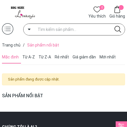
0
Yêu thích
Giỏ hàng
Trang chủ
/
Sản phẩm nổi bật
Mặc định
Từ A-Z
Từ Z-A
Rẻ nhất
Giá giảm dần
Mới nhất
Sản phẩm đang được cập nhật.
SẢN PHẨM NỔI BẬT