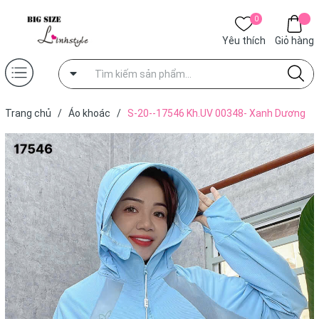
0
Yêu thích
Giỏ hàng
Trang chủ
/
Áo khoác
/
S-20--17546 Kh.UV 00348- Xanh Dương