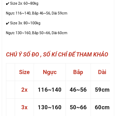
✔️ Size 2x: 60~80kg
Ngực 116~140, Bắp 46~56, Dài 59cm
✔️ Size 3x: 80~100kg
Ngực 130~160, Bắp 50~66, Dài 60cm
CHÚ Ý SỐ ĐO , SỐ KÍ CHỈ ĐỂ THAM KHẢO
Size
Ngực
Bắp
Dài
2x
116~140
46~56
59cm
3x
130~160
50~66
60cm