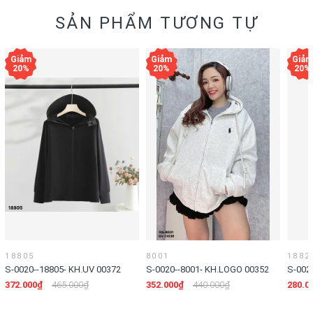
SẢN PHẨM TƯƠNG TỰ
18805
8001
1882
S-0020--18805- KH.UV 00372
S-0020--8001- KH.LOGO 00352
S-002
372.000₫
465.000₫
352.000₫
440.000₫
280.0