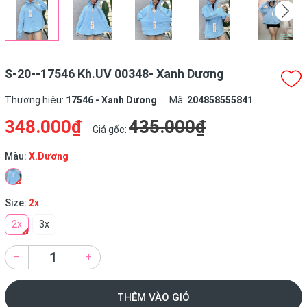
S-20--17546 Kh.UV 00348- Xanh Dương
Thương hiệu:
17546 - Xanh Dương
Mã:
204858555841
348.000₫
435.000₫
Giá gốc:
Màu:
X.Dương
Size:
2x
2x
3x
–
+
THÊM VÀO GIỎ