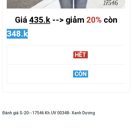
Giá
435.k
--> giảm
20%
còn
348.k
HÊT
CÒN
Đánh giá
S-20--17546 Kh.UV 00348- Xanh Dương