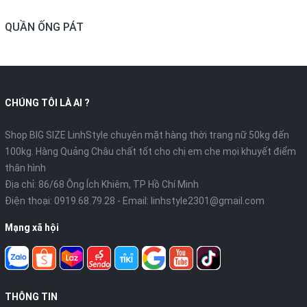
QUẦN ỐNG PÁT
CHÚNG TÔI LÀ AI ?
Shop BIG SIZE LinhStyle chuyên mặt hàng thời trang nữ 50kg đến
100kg. Hàng Quảng Châu chất tốt cho chị em che mọi khuyết điểm
thân hình
Địa chỉ: 86/68 Ông Ích Khiêm, TP Hồ Chí Minh
Điện thoại:
0919.68.79.28
- Email:
linhstyle2301@gmail.com
Mạng xã hội
THÔNG TIN