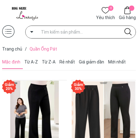
0
Yêu thích
Giỏ hàng
Trang chủ
/
Quần Ống Pát
Mặc định
Từ A-Z
Từ Z-A
Rẻ nhất
Giá giảm dần
Mới nhất