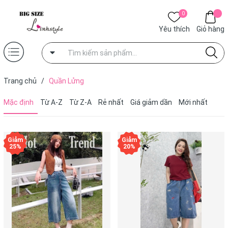
0
Yêu thích
Giỏ hàng
Trang chủ
/
Quần Lửng
Mặc định
Từ A-Z
Từ Z-A
Rẻ nhất
Giá giảm dần
Mới nhất