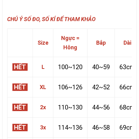
CHÚ Ý SỐ ĐO, SỐ KÍ ĐỂ THAM KHẢO
Ngực =
Size
Bắp
Dài
Hông
HẾT
100~120
40~59
63cm
L
HẾT
106~126
42~52
66cm
XL
HẾT
110~130
44~56
68cm
2x
HẾT
114~136
46~58
69cm
3x