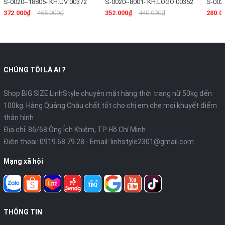
S-0020--18805- KH.UV 00372
S-0020--8001- KH.LOGO 00352
S-002
372.000₫
465.000₫
352.000₫
440.000₫
280.0
CHÚNG TÔI LÀ AI ?
Shop BIG SIZE LinhStyle chuyên mặt hàng thời trang nữ 50kg đến
100kg. Hàng Quảng Châu chất tốt cho chị em che mọi khuyết điểm
thân hình
Địa chỉ: 86/68 Ông Ích Khiêm, TP Hồ Chí Minh
Điện thoại:
0919.68.79.28
- Email:
linhstyle2301@gmail.com
Mạng xã hội
THÔNG TIN