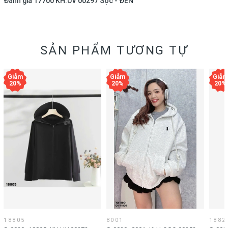
Đánh giá
17700 KH.UV 00297 Sọc - ĐEN
SẢN PHẨM TƯƠNG TỰ
18805
8001
1882