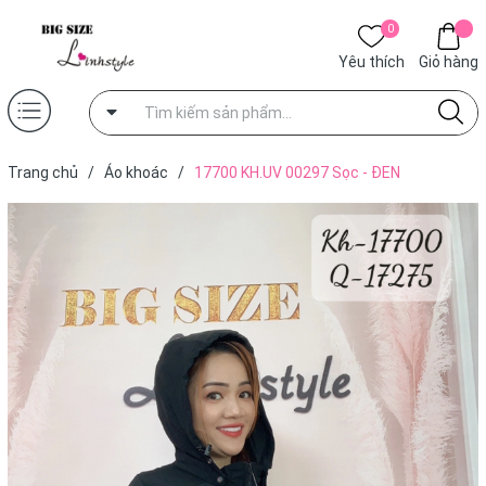
0
Yêu thích
Giỏ hàng
Trang chủ
/
Áo khoác
/
17700 KH.UV 00297 Sọc - ĐEN