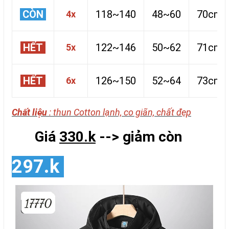
CÒN
118~140
48~60
70cm
4x
HẾT
122~146
50~62
71cm
5x
HẾT
126~150
52~64
73cm
6x
Chất liệu
: thun Cotton lạnh, co giãn, chất đẹp
Giá
330.k
--> giảm còn
297.k