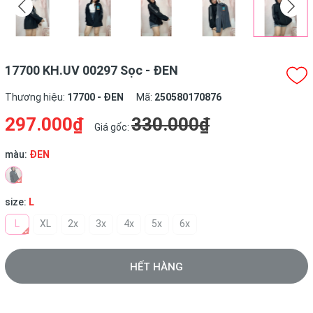
17700 KH.UV 00297 Sọc - ĐEN
Thương hiệu:
17700 - ĐEN
Mã:
250580170876
297.000₫
330.000₫
Giá gốc:
màu:
ĐEN
size:
L
L
XL
2x
3x
4x
5x
6x
HẾT HÀNG