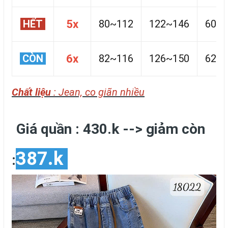
HẾT
5x
80~112
122~146
60~
CÒN
6x
82~116
126~150
62~
Chất liệu
: Jean, co giãn nhiều
Giá quần : 430.k --> giảm còn
387.k
: