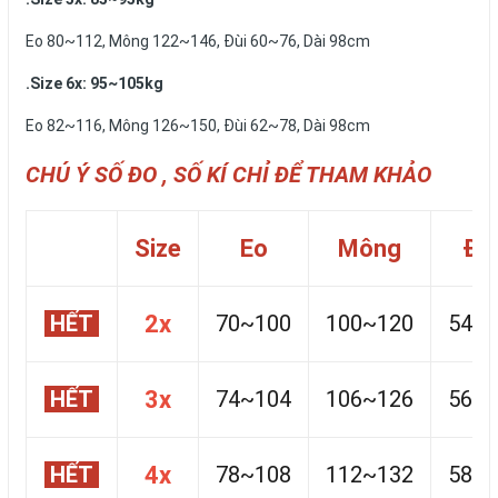
Eo 80~112, Mông 122~146, Đùi 60~76, Dài 98cm
.Size 6x: 95~105kg
Eo 82~116, Mông 126~150, Đùi 62~78, Dài 98cm
CHÚ Ý SỐ ĐO , SỐ KÍ CHỈ ĐỂ THAM KHẢO
Size
Eo
Mông
Đùi
HẾT
2x
70~100
100~120
54~
HẾT
3x
74~104
106~126
56~
HẾT
4x
78~108
112~132
58~