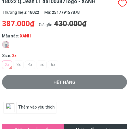
18022 Q.Jean LT dài 00387 logo - XANH
Thương hiệu:
18022
Mã:
251779157878
387.000₫
430.000₫
Giá gốc:
Màu sắc:
XANH
Size:
2x
2x
3x
4x
5x
6x
HẾT HÀNG
Thêm vào yêu thích