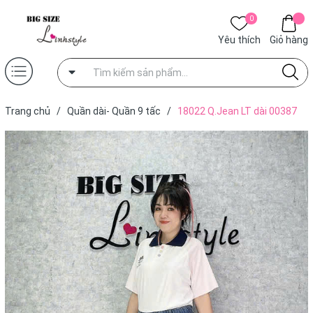
0
Yêu thích
Giỏ hàng
Trang chủ
/
Quần dài- Quần 9 tấc
/
18022 Q.Jean LT dài 00387
logo - XANH