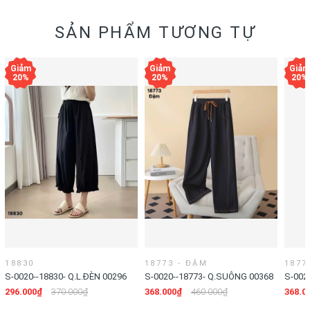
SẢN PHẨM TƯƠNG TỰ
18830
18773 - ĐẬM
1877
S-0020--18830- Q.L.ĐÈN 00296
S-0020--18773- Q.SUÔNG 00368
S-002
- ĐẬM
- NHẠ
296.000₫
370.000₫
368.000₫
460.000₫
368.0