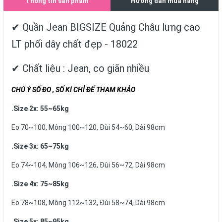
Thông tin sản phẩm
Hướng dẫn mua hàng
✔ Quần Jean BIGSIZE Quảng Châu lưng cao
LT phối dây chất đẹp - 18022
✔ Chất liệu : Jean, co giãn nhiều
CHÚ Ý SỐ ĐO , SỐ KÍ CHỈ ĐỂ THAM KHẢO
.Size 2x: 55~65kg
Eo 70~100, Mông 100~120, Đùi 54~60, Dài 98cm
.Size 3x: 65~75kg
Eo 74~104, Mông 106~126, Đùi 56~72, Dài 98cm
.Size 4x: 75~85kg
Eo 78~108, Mông 112~132, Đùi 58~74, Dài 98cm
.Size 5x: 85~95kg