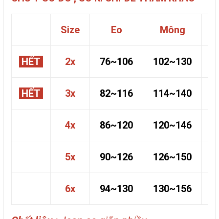
Size
Eo
Mông
HẾT
2x
76~106
102~130
5
HẾT
3x
82~116
114~140
6
4x
86~120
120~146
6
5x
90~126
126~150
6
6x
94~130
130~156
6