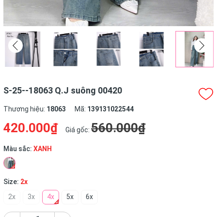
S-25--18063 Q.J suông 00420
Thương hiệu:
18063
Mã:
139131022544
420.000₫
560.000₫
Giá gốc:
Màu sắc:
XANH
Size:
2x
2x
3x
4x
5x
6x