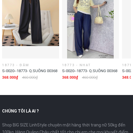
18773 - ĐẬM
18773 - NHẠT
1871
S-0020--18773- Q.SUÔNG 00368
S-0020--18773- Q.SUÔNG 00368
S-002
- ĐẬM
- NHẠT
368.000₫
460.000₫
368.000₫
460.000₫
348.0
CHÚNG TÔI LÀ AI ?
Shop BIG SIZE LinhStyle chuyên mặt hàng thời trang nữ 50kg đến
100kg. Hàng Quảng Châu chất tốt cho chị em che mọi khuyết điểm