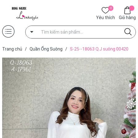
0
Yêu thích
Giỏ hàng
Trang chủ
/
Quần Ống Suông
/
S-25--18063 Q.J suông 00420