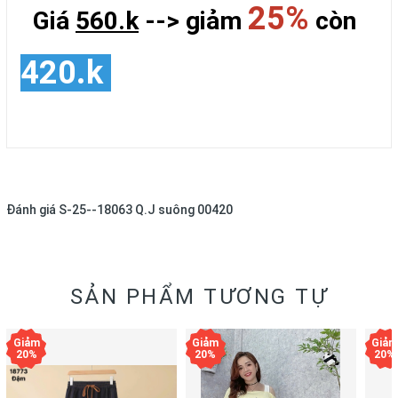
25%
Giá
560.k
--> giảm
còn
420.k
Đánh giá
S-25--18063 Q.J suông 00420
SẢN PHẨM TƯƠNG TỰ