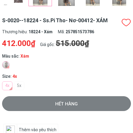
S-0020--18224 - Ss.Pi Tho- Nơ-00412- XÁM
Thương hiệu:
18224 - Xám
Mã:
257851573786
412.000₫
515.000₫
Giá gốc:
Màu sắc:
Xám
Size:
4x
4x
5x
HẾT HÀNG
Thêm vào yêu thích