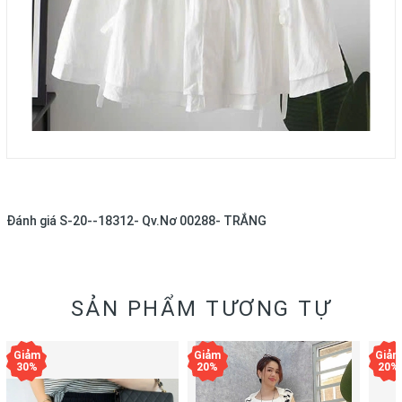
Đánh giá
S-20--18312- Qv.Nơ 00288- TRẮNG
SẢN PHẨM TƯƠNG TỰ