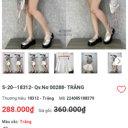
S-20--18312- Qv.Nơ 00288- TRẮNG
Thương hiệu:
18312 - Trắng
Mã:
224085188379
288.000₫
360.000₫
Giá gốc:
Màu sắc:
Trắng