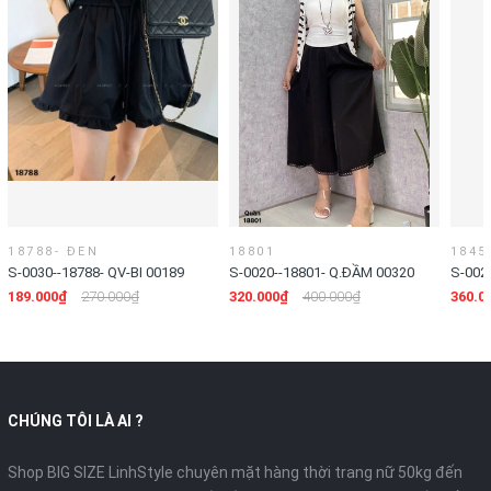
18788- ĐEN
18801
1845
S-0030--18788- QV-BI 00189
S-0020--18801- Q.ĐẦM 00320
S-002
189.000₫
270.000₫
320.000₫
400.000₫
360.0
CHÚNG TÔI LÀ AI ?
Shop BIG SIZE LinhStyle chuyên mặt hàng thời trang nữ 50kg đến