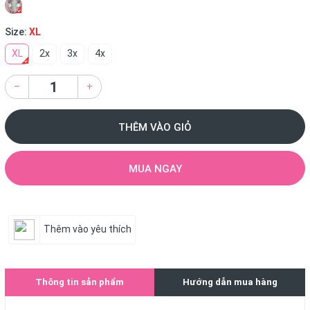
Size:
XL
XL
2x
3x
4x
–
+
THÊM VÀO GIỎ
MUA NGAY
Thêm vào yêu thích
Thông tin sản phẩm
Hướng dẫn mua hàng