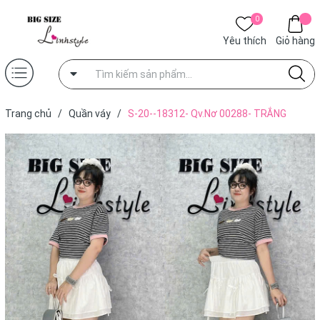
0
Yêu thích
Giỏ hàng
Trang chủ
/
Quần váy
/
S-20--18312- Qv.Nơ 00288- TRẮNG