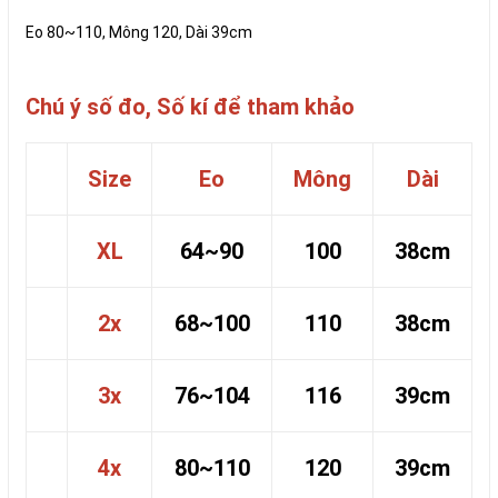
Eo 80~110, Mông 120, Dài 39cm
Chú ý số đo, Số kí để tham khảo
Size
Eo
Mông
Dài
XL
64~90
100
38cm
2x
68~100
110
38cm
3x
76~104
116
39cm
4x
80~110
120
39cm