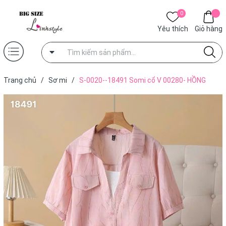
0
Yêu thích
Giỏ hàng
Trang chủ
/
Sơ mi
/
S-0020--18491 Somi cổ V 00280- HỒNG