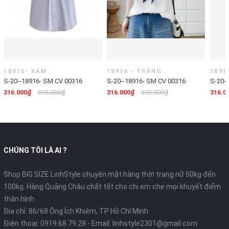
18916- XÁM
18916 - TRẮNG
1891
S-20--18916- SM CV 00316
S-20--18916- SM CV 00316
S-20-
316.000₫
395.000₫
316.000₫
395.000₫
316.0
CHÚNG TÔI LÀ AI ?
Shop BIG SIZE LinhStyle chuyên mặt hàng thời trang nữ 50kg đến
100kg. Hàng Quảng Châu chất tốt cho chị em che mọi khuyết điểm
thân hình
Địa chỉ: 86/68 Ông Ích Khiêm, TP Hồ Chí Minh
Điện thoại:
0919.68.79.28
- Email:
linhstyle2301@gmail.com