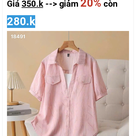
20%
Giá
350.k
--> giảm
còn
280.k