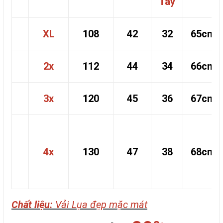
Tay
XL
108
42
32
65cm
2x
112
44
34
66cm
3x
120
45
36
67cm
4x
130
47
38
68cm
Chất liệu:
Vải Lụa đẹp mặc mát