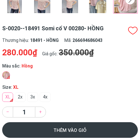
S-0020--18491 Somi cổ V 00280- HỒNG
Thương hiệu:
18491 - HỒNG
Mã:
266694686043
280.000₫
350.000₫
Giá gốc:
Màu sắc:
Hồng
Size:
XL
XL
2x
3x
4x
–
+
THÊM VÀO GIỎ