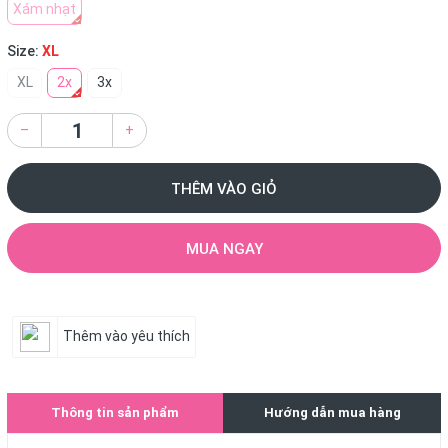
Xám nhạt
Size:
XL
XL
2x
3x
–
+
THÊM VÀO GIỎ
MUA NGAY
Thêm vào yêu thích
Thông tin sản phẩm
Hướng dẫn mua hàng