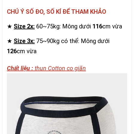
CHÚ Ý SỐ ĐO, SỐ KÍ ĐỂ THAM KHẢO
★
Size 2x:
60~75kg: Mông dưới
116
cm vừa
★
Size 3x:
75~90kg có thể: Mông dưới
126
cm vừa
Chất liệu :
thun Cotton co giãn