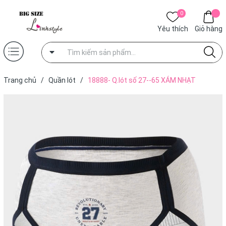
0
Yêu thích
Giỏ hàng
Trang chủ
/
Quần lót
/
18888- Q.lót số 27--65 XÁM NHẠT