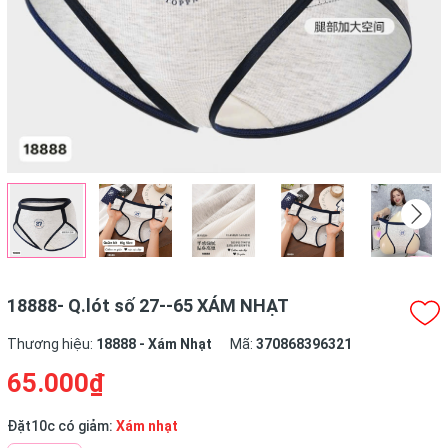
18888- Q.lót số 27--65 XÁM NHẠT
Thương hiệu:
18888 - Xám Nhạt
Mã:
370868396321
65.000₫
Đặt10c có giảm:
Xám nhạt