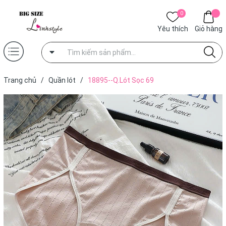
0
Yêu thích
Giỏ hàng
Trang chủ
/
Quần lót
/
18895--Q.Lót Sọc 69