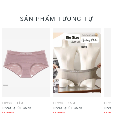
SẢN PHẨM TƯƠNG TỰ
18990 - TÍM
18990 - XÁM
1899
18990--Q.LÓT CA 65
18990--Q.LÓT CA 65
18990