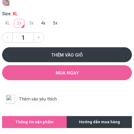
Size:
XL
XL
2x
3x
4x
5x
–
+
THÊM VÀO GIỎ
MUA NGAY
Thêm vào yêu thích
Thông tin sản phẩm
Hướng dẫn mua hàng