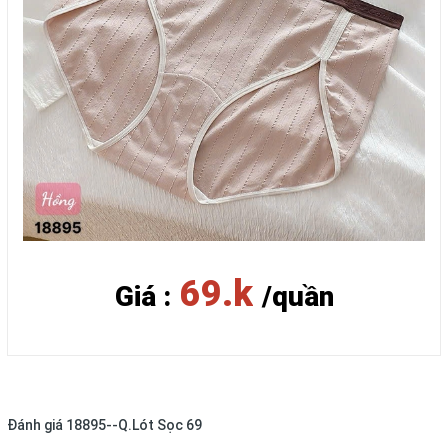
69.k
Giá :
/quần
Đánh giá
18895--Q.Lót Sọc 69