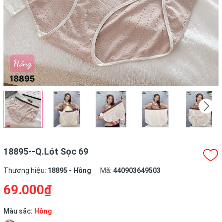
18895--Q.Lót Sọc 69
Thương hiệu:
18895 - Hồng
Mã:
440903649503
69.000₫
Màu sắc:
Hồng