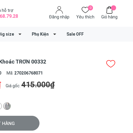
0
 hỗ trợ
68.79.28
Đăng nhập
Yêu thích
Giỏ hàng
Big size
Phụ Kiện
Sale OFF
 Khoác TRƠN 00332
0
Mã:
270206768071
₫
415.000₫
Giá gốc:
T HÀNG