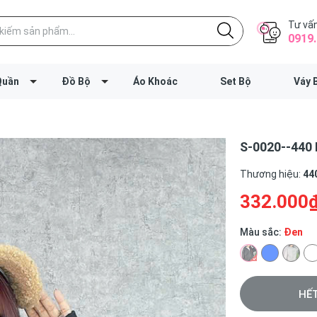
Tư vấn
0919.
Quần
Đồ Bộ
Áo Khoác
Set Bộ
Váy 
S-0020--440
Thương hiệu:
44
332.000
Màu sắc:
Đen
HẾ