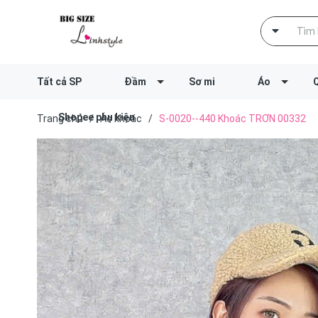
Tất cả SP
Đầm
Sơ mi
Áo
Shopee phụ kiện
Trang chủ
/
Áo khoác
/
S-0020--440 Khoác TRƠN 00332