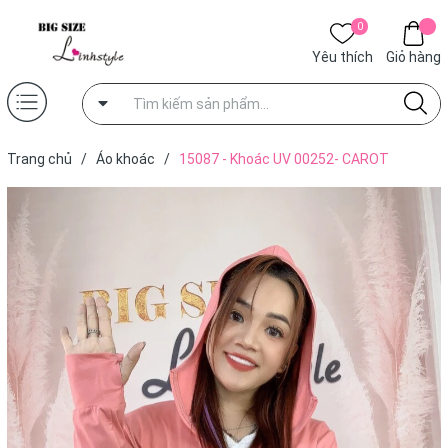
0
Yêu thích
Giỏ hàng
Trang chủ
/
Áo khoác
/
15087 - Khoác UV 00252- CAROT