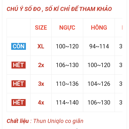
CHÚ Ý SỐ ĐO , SỐ KÍ CHỈ ĐỂ THAM KHẢO
SIZE
NGỰC
HÔNG
B
CÒN
XL
100~120
94~114
34
HẾT
2x
106~130
100~120
36
HẾT
3x
110~136
104~126
38
HẾT
4x
114~140
106~130
39
Chất liệu
: Thun Uniqlo co giãn