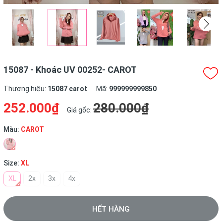
15087 - Khoác UV 00252- CAROT
Thương hiệu:
15087 carot
Mã:
999999999850
252.000₫
280.000₫
Giá gốc:
Màu:
CAROT
Size:
XL
XL
2x
3x
4x
HẾT HÀNG