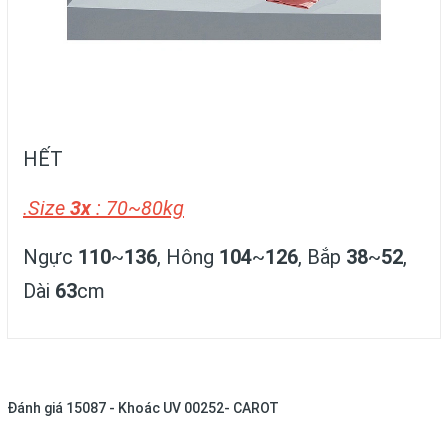
HẾT
.Size
3x
: 70~80kg
Ngực
110
~
136
, Hông
104
~
126
, Bắp
38
~
52
,
Dài
63
cm
Đánh giá
15087 - Khoác UV 00252- CAROT