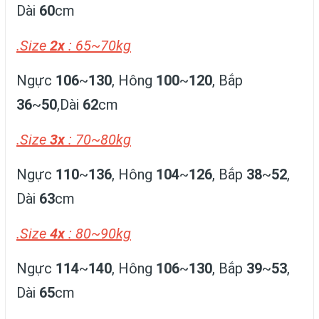
Dài
60
cm
.Size
2x
: 65~70kg
Ngực
106
~
130
, Hông
100
~
120
, Bắp
36
~
50
,Dài
62
cm
.Size
3x
: 70~80kg
Ngực
110
~
136
, Hông
104
~
126
, Bắp
38
~
52
,
Dài
63
cm
.Size
4x
: 80~90kg
Ngực
114
~
140
, Hông
106
~
130
, Bắp
39
~
53
,
Dài
65
cm