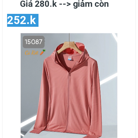
Giá 280.k --> giảm còn
252.k