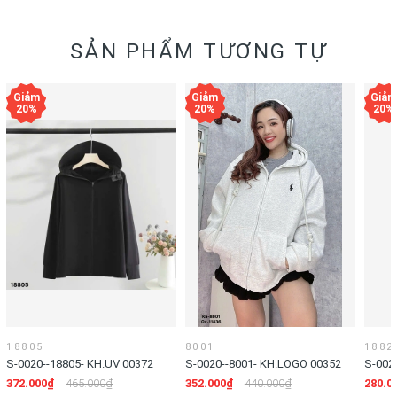
SẢN PHẨM TƯƠNG TỰ
18805
8001
1882
S-0020--18805- KH.UV 00372
S-0020--8001- KH.LOGO 00352
S-002
372.000₫
465.000₫
352.000₫
440.000₫
280.0