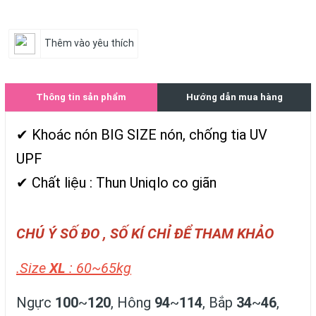
Thêm vào yêu thích
Thông tin sản phẩm
Hướng dẫn mua hàng
✔ Khoác nón BIG SIZE nón, chống tia UV
UPF
✔ Chất liệu : Thun Uniqlo co giãn
CHÚ Ý SỐ ĐO , SỐ KÍ CHỈ ĐỂ THAM KHẢO
.Size
XL
: 60~65kg
Ngực
100
~
120
, Hông
94
~
114
, Bắp
34
~
46
,