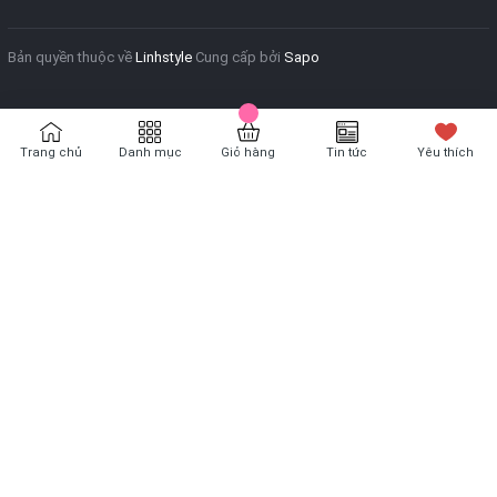
Bản quyền thuộc về
Linhstyle
Cung cấp bởi
Sapo
Trang chủ
Danh mục
Giỏ hàng
Tin tức
Yêu thích