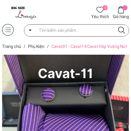
0
Yêu thích
Giỏ hàng
Trang chủ
/
Phụ Kiện
/
Cavat01 - Cavat14 Cavat Hộp Vuông Nút
8cm