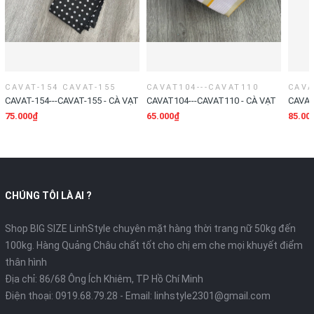
CAVAT-154 CAVAT-155
CAVAT104---CAVAT110
CAVA
CAVAT-154---CAVAT-155 - CÀ VẠT
CAVAT104---CAVAT110 - CÀ VẠT
CAVAT
LỤA BẢNG 10CM
LHỘP NHỎ 10CM -
HỘP D
75.000₫
65.000₫
85.00
CHÚNG TÔI LÀ AI ?
Shop BIG SIZE LinhStyle chuyên mặt hàng thời trang nữ 50kg đến
100kg. Hàng Quảng Châu chất tốt cho chị em che mọi khuyết điểm
thân hình
Địa chỉ: 86/68 Ông Ích Khiêm, TP Hồ Chí Minh
Điện thoại:
0919.68.79.28
- Email:
linhstyle2301@gmail.com