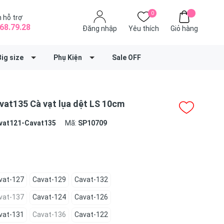
0
 hỗ trợ
68.79.28
Đăng nhập
Yêu thích
Giỏ hàng
Big size
Phụ Kiện
Sale OFF
at135 Cà vạt lụa dệt LS 10cm
vat121-Cavat135
Mã:
SP10709
vat-127
Cavat-129
Cavat-132
vat-137
Cavat-124
Cavat-126
vat-131
Cavat-136
Cavat-122