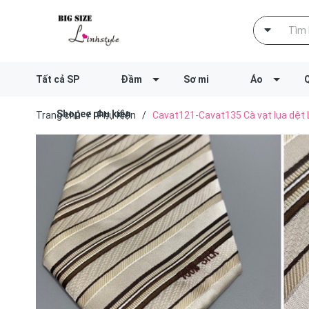
Tất cả SP
Đầm
Sơ mi
Áo
Shopee phụ kiện
Trang chủ
/
Phụ Kiện
/
Cavat121-Cavat135 Cà vạt lụa dệt