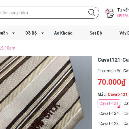
Tư vấn
0919.
Quần
Đồ Bộ
Áo Khoác
Set Bộ
Váy 
 LS 10cm
Cavat121-Cav
Thương hiệu:
Ca
70.000₫
Mẫu:
Cavat-121
Cavat-121
Ca
Cavat-134
Ca
Cavat-128
Ca