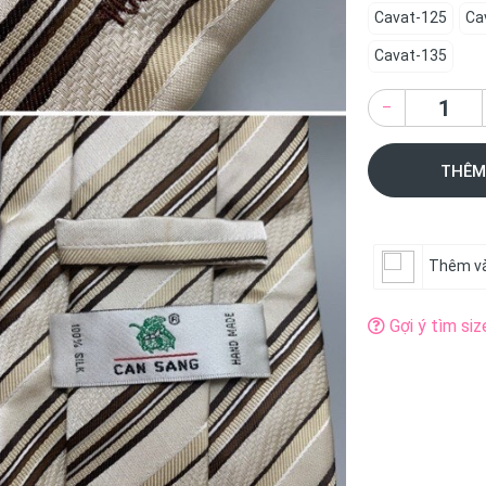
Cavat-125
Ca
Cavat-135
–
THÊM
Thêm và
Gợi ý tìm siz