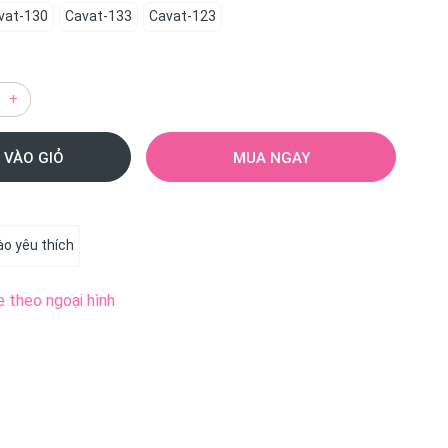
vat-130
Cavat-133
Cavat-123
+
 VÀO GIỎ
MUA NGAY
o yêu thích
e theo ngoại hình