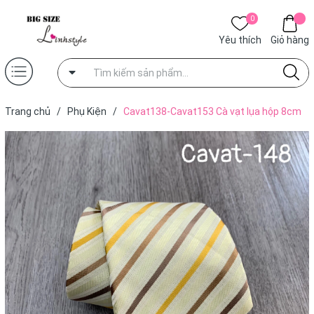
0
Yêu thích
Giỏ hàng
Trang chủ
/
Phụ Kiện
/
Cavat138-Cavat153 Cà vạt lụa hộp 8cm