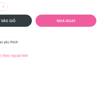
+
 VÀO GIỎ
MUA NGAY
o yêu thích
e theo ngoại hình