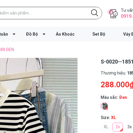
Tư vấn
0919.
Quần
Đồ Bộ
Áo Khoác
Set Bộ
Váy 
288 ĐEN
S-0020--185
Thương hiệu:
18
288.000
Màu sắc:
Đen
Size:
XL
XL
2x
3x