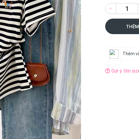
–
THÊM
Thêm và
Gợi ý tìm siz