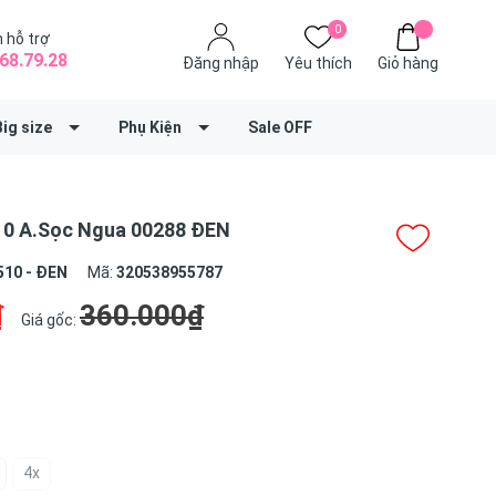
0
 hỗ trợ
68.79.28
Đăng nhập
Yêu thích
Giỏ hàng
Big size
Phụ Kiện
Sale OFF
10 A.Sọc Ngua 00288 ĐEN
510 - ĐEN
Mã:
320538955787
₫
360.000₫
Giá gốc:
4x