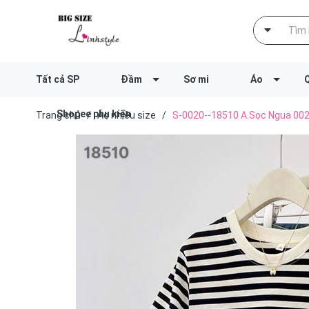
Tất cả SP
Đầm
Sơ mi
Áo
Shopee phụ kiện
Trang chủ
/
Áo nhiều size
/
S-0020--18510 A.Sọc Ngua 00