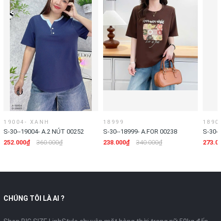
19004- XANH
18999
1890
S-30--19004- A.2 NÚT 00252
S-30--18999- A.FOR 00238
S-30-
252.000₫
360.000₫
238.000₫
340.000₫
273.0
CHÚNG TÔI LÀ AI ?