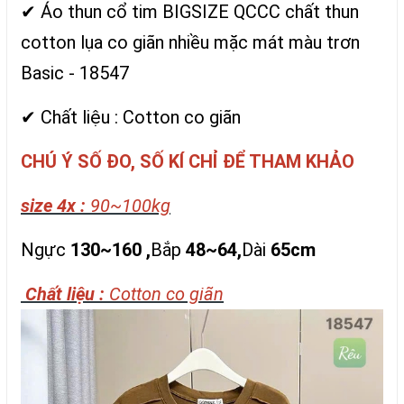
✔ Áo thun cổ tim BIGSIZE QCCC chất thun
cotton lụa co giãn nhiều mặc mát màu trơn
Basic - 18547
✔ Chất liệu : Cotton co giãn
CHÚ Ý SỐ ĐO, SỐ KÍ CHỈ ĐỂ THAM KHẢO
size 4x :
90~100kg
Ngực
130~160 ,
Bắp
48~64,
Dài
65cm
Chất liệu :
Cotton co giãn