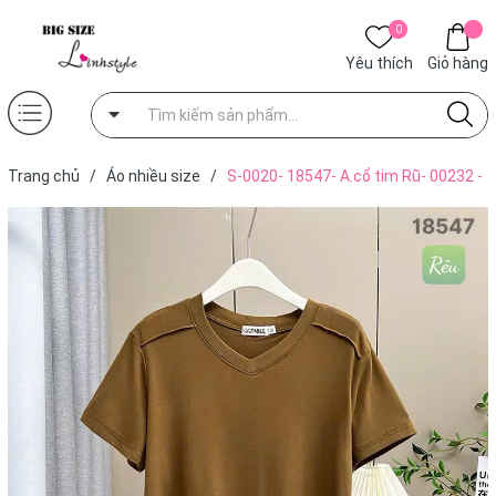
0
Yêu thích
Giỏ hàng
Trang chủ
/
Áo nhiều size
/
S-0020- 18547- A.cổ tim Rũ- 00232 -
RÊU