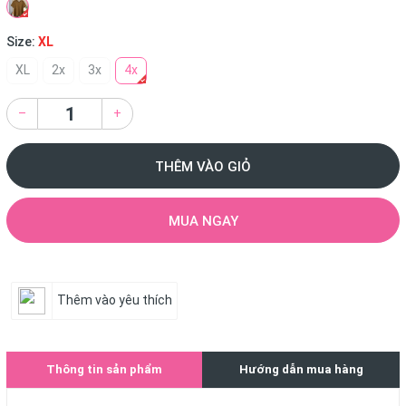
Size:
XL
XL
2x
3x
4x
–
+
THÊM VÀO GIỎ
MUA NGAY
Thêm vào yêu thích
Thông tin sản phẩm
Hướng dẫn mua hàng