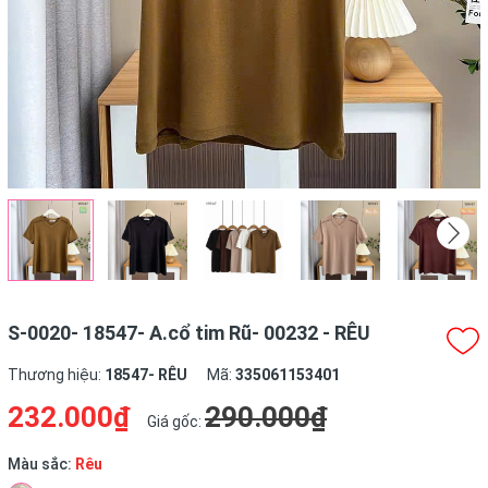
S-0020- 18547- A.cổ tim Rũ- 00232 - RÊU
Thương hiệu:
18547- RÊU
Mã:
335061153401
232.000₫
290.000₫
Giá gốc:
Màu sắc:
Rêu