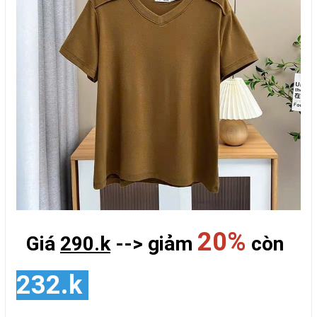
20%
Giá
290.k
--> giảm
còn
232.k