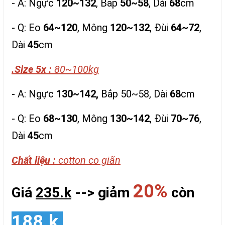
- A: Ngực
120~132
, Bắp
50~58
, Dài
68
cm
- Q: Eo
64~120
, Mông
120~132
, Đùi
64~72
,
Dài
45
cm
.Size 5x :
80~100kg
- A: Ngực
130~142,
Bắp 50~58, Dài
68
cm
- Q: Eo
68~130
, Mông
130~142
, Đùi
70~76
,
Dài
45
cm
Chất liệu :
cotton co giãn
20%
Giá
235.k
--> giảm
còn
188.k