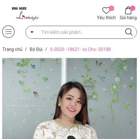
0
Yêu thích
Giỏ hàng
Trang chủ
/
Bộ Đùi
/
S-0020--18621- ss.Cho- 00188