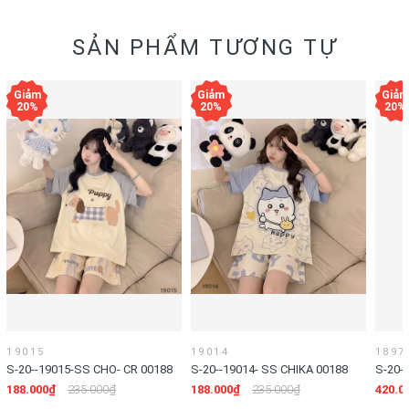
SẢN PHẨM TƯƠNG TỰ
19015
19014
1897
S-20--19015-SS CHO- CR 00188
S-20--19014- SS CHIKA 00188
S-20-
188.000₫
235.000₫
188.000₫
235.000₫
420.0