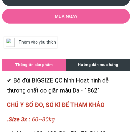
MUA NGAY
Thêm vào yêu thích
Thông tin sản phẩm
Hướng dẫn mua hàng
✔ Bộ đùi BIGSIZE QC hình Hoạt hình dễ
thương chất co giãn màu Da - 18621
CHÚ Ý SỐ ĐO, SỐ KÍ ĐỂ THAM KHẢO
.Size 3x :
60~80kg