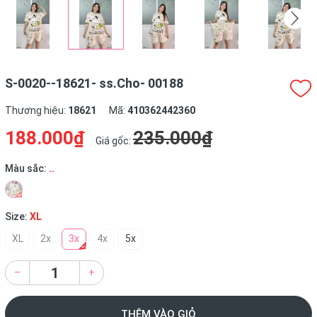
S-0020--18621- ss.Cho- 00188
Thương hiệu:
18621
Mã:
410362442360
188.000₫
235.000₫
Giá gốc:
Màu sắc:
..
Size:
XL
XL
2x
3x
4x
5x
–
+
THÊM VÀO GIỎ