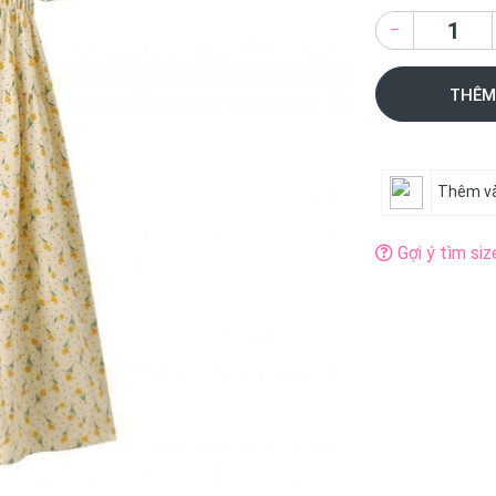
–
THÊM
Thêm và
Gợi ý tìm siz