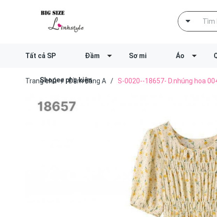
Tất cả SP
Đầm
Sơ mi
Áo
Shopee phụ kiện
Trang chủ
/
Đầm dáng A
/
S-0020--18657- D.nhúng hoa 00