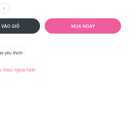
+
 VÀO GIỎ
MUA NGAY
o yêu thích
e theo ngoại hình