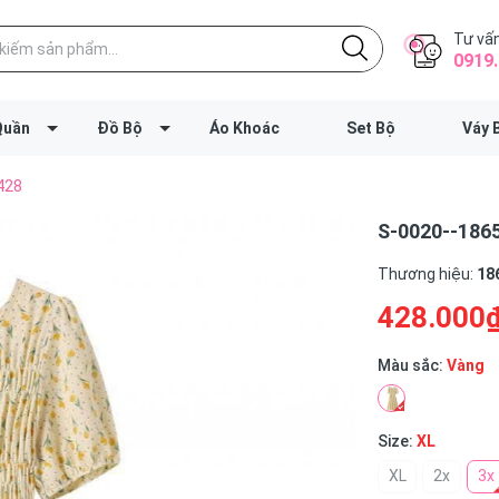
Tư vấn
0919.
Quần
Đồ Bộ
Áo Khoác
Set Bộ
Váy 
428
S-0020--1865
Thương hiệu:
18
428.000
Màu sắc:
Vàng
Size:
XL
XL
2x
3x