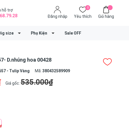
0
 hỗ trợ
68.79.28
Đăng nhập
Yêu thích
Giỏ hàng
Big size
Phụ Kiện
Sale OFF
7- D.nhúng hoa 00428
657 - Tulip Vàng
Mã:
380432589909
₫
535.000₫
Giá gốc: