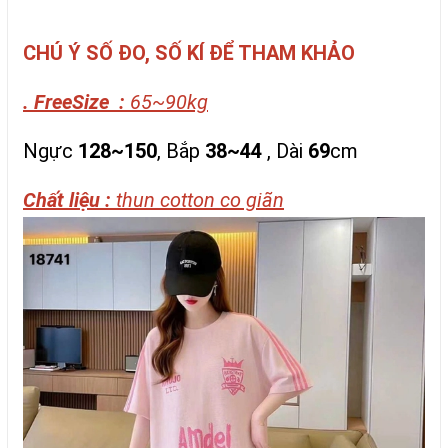
CHÚ Ý SỐ ĐO, SỐ KÍ ĐỂ THAM KHẢO
. FreeSize :
65~90kg
Ngực
128~150
, Bắp
38~44
, Dài
69
cm
Chất liệu :
thun cotton co giãn