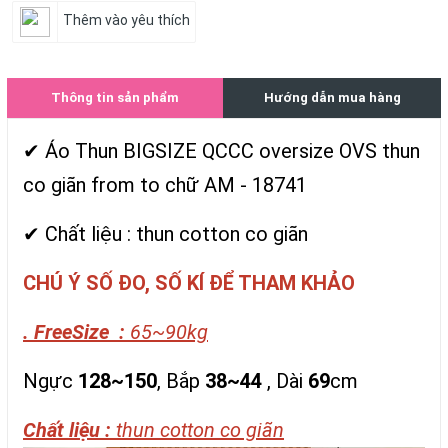
Thêm vào yêu thích
Thông tin sản phẩm
Hướng dẫn mua hàng
✔ Áo Thun BIGSIZE QCCC oversize OVS thun
co giãn from to chữ AM - 18741
✔ Chất liệu : thun cotton co giãn
CHÚ Ý SỐ ĐO, SỐ KÍ ĐỂ THAM KHẢO
. FreeSize :
65~90kg
Ngực
128~150
, Bắp
38~44
, Dài
69
cm
Chất liệu :
thun cotton co giãn