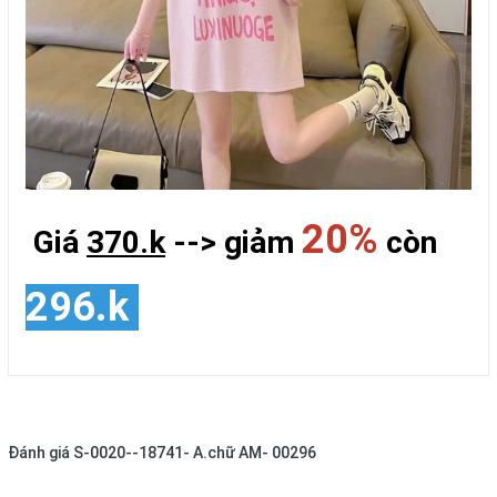
20%
Giá
370.k
--> giảm
còn
296.k
Đánh giá
S-0020--18741- A.chữ AM- 00296