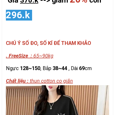
Giá
370.k
--> giảm
còn
296.k
CHÚ Ý SỐ ĐO, SỐ KÍ ĐỂ THAM KHẢO
. FreeSize :
65~90kg
Ngực
128~150
, Bắp
38~44
, Dài
69
cm
Chất liệu :
thun cotton co giãn