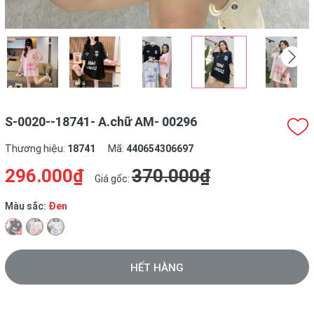
S-0020--18741- A.chữ AM- 00296
Thương hiệu:
18741
Mã:
440654306697
296.000₫
370.000₫
Giá gốc:
Màu sắc:
Đen
HẾT HÀNG