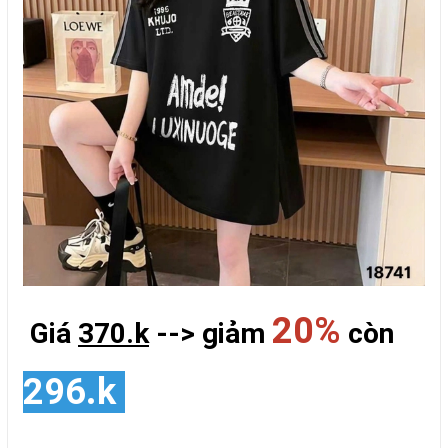
20%
Giá
370.k
--> giảm
còn
296.k