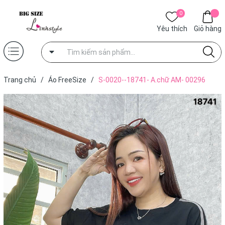
0
Yêu thích
Giỏ hàng
Trang chủ
/
Áo FreeSize
/
S-0020--18741- A.chữ AM- 00296