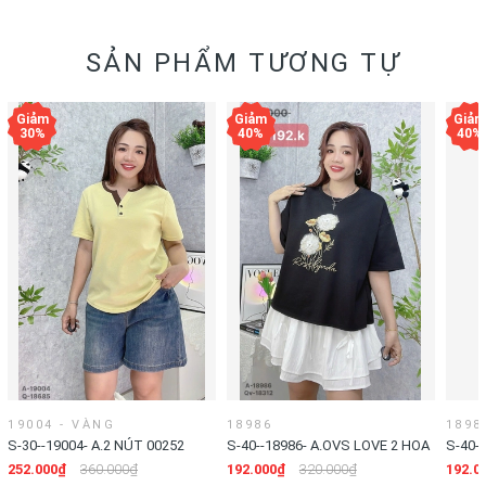
SẢN PHẨM TƯƠNG TỰ
19004 - VÀNG
18986
1898
S-30--19004- A.2 NÚT 00252
S-40--18986- A.OVS LOVE 2 HOA
S-40-
#9026- 00192
00192
252.000₫
360.000₫
192.000₫
320.000₫
192.0