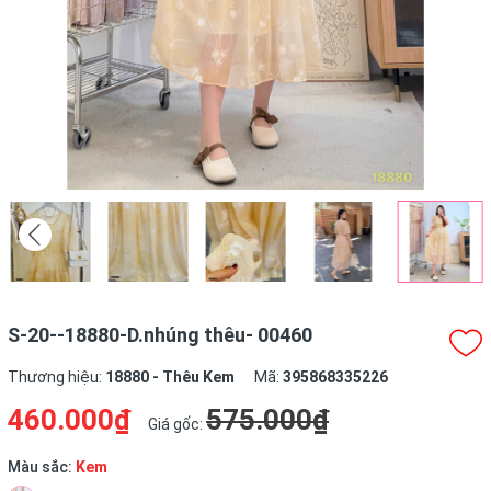
S-20--18880-D.nhúng thêu- 00460
Thương hiệu:
18880 - Thêu Kem
Mã:
395868335226
460.000₫
575.000₫
Giá gốc:
Màu sắc:
Kem