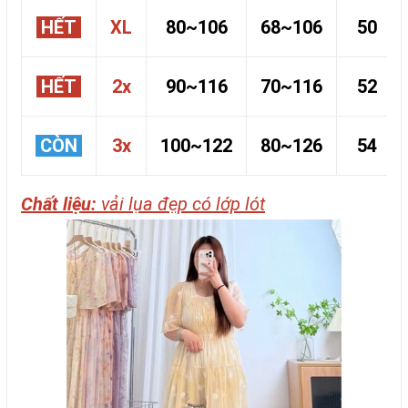
HẾT
XL
80~106
68~106
50
HẾT
2x
90~116
70~116
52
CÒN
3x
100~122
80~126
54
Chất liệu:
vải lụa đẹp có lớp lót