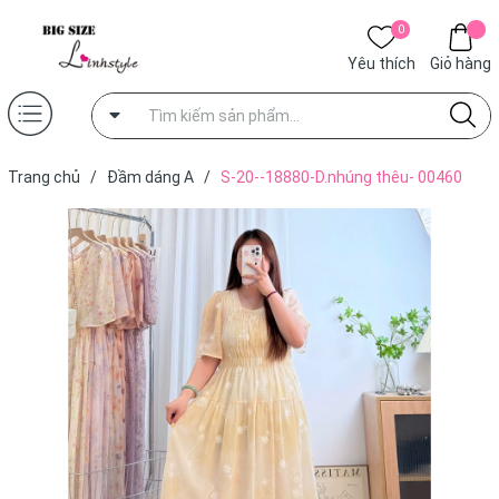
0
Yêu thích
Giỏ hàng
Trang chủ
/
Đầm dáng A
/
S-20--18880-D.nhúng thêu- 00460