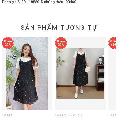
Đánh giá
S-20--18880-D.nhúng thêu- 00460
SẢN PHẨM TƯƠNG TỰ
18997
18992 - NƠ DÀI
1897