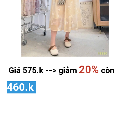
20%
Giá
575.k
--> giảm
còn
460.k