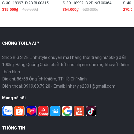
S-30--18997- D.2B BI 00315
S-30--18992- D.2D NƠ 00364
S-40-
00270
315.000₫
450.000₫
364.000₫
520.000₫
270.0
CHÚNG TÔI LÀ AI ?
Shop BIG SIZE LinhStyle chuyên mặt hàng thời trang nữ 50kg đến
100kg. Hàng Quảng Châu chất tốt cho chị em che mọi khuyết điểm
thân hình
Địa chỉ: 86/68 Ông Ích Khiêm, TP Hồ Chí Minh
Điện thoại:
0919.68.79.28
- Email:
linhstyle2301@gmail.com
Mạng xã hội
THÔNG TIN