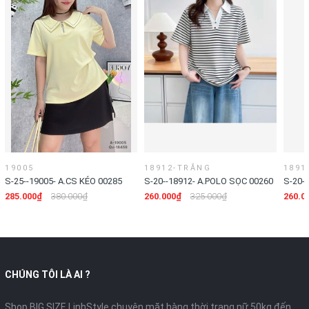
19005
18912-TRẮNG
1891
S-25--19005- A.CS KÉO 00285
S-20--18912- A.POLO SỌC 00260
S-20-
285.000₫
380.000₫
260.000₫
325.000₫
260.0
CHÚNG TÔI LÀ AI ?
Shop BIG SIZE LinhStyle chuyên mặt hàng thời trang nữ 50kg đến