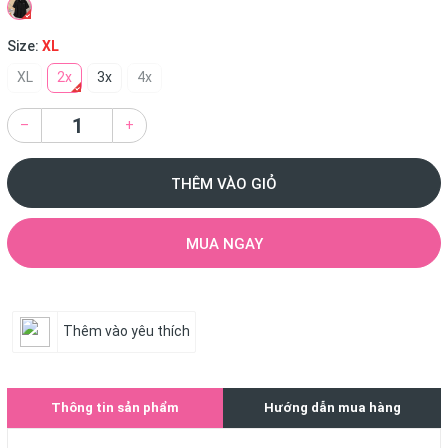
Size:
XL
XL
2x
3x
4x
–
+
THÊM VÀO GIỎ
MUA NGAY
Thêm vào yêu thích
Thông tin sản phẩm
Hướng dẫn mua hàng