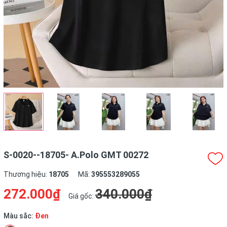
S-0020--18705- A.Polo GMT 00272
Thương hiệu:
18705
Mã:
395553289055
272.000₫
340.000₫
Giá gốc:
Màu sắc:
Đen