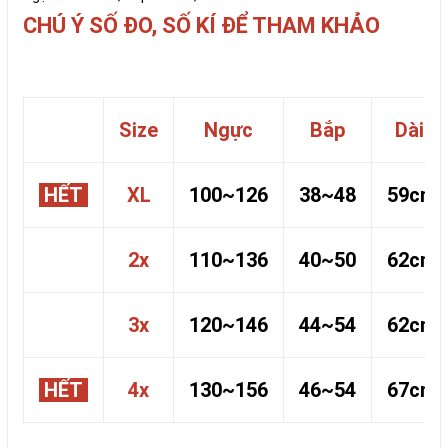
CHÚ Ý SỐ ĐO, SỐ KÍ ĐỂ THAM KHẢO
Size
Ngực
Bắp
Dài
HẾT
XL
100~126
38~48
59cm
2x
110~136
40~50
62cm
3x
120~146
44~54
62cm
HẾT
4x
130~156
46~54
67cm