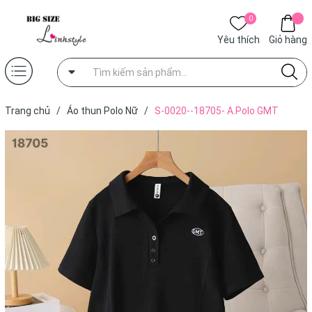
0
Yêu thích
Giỏ hàng
Trang chủ
/
Áo thun Polo Nữ
/
S-0020--18705- A.Polo GMT
00272