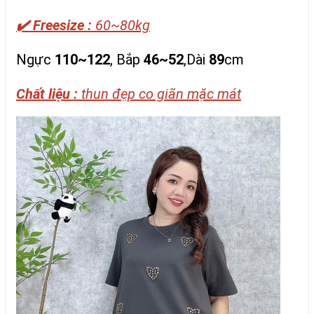
✔️ Freesize :
60~80kg
Ngực
110~122
, Bắp
46~52
,Dài
89
cm
Chất liệu :
thun đẹp co giãn mặc mát