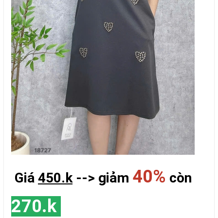
40%
Giá
450.k
--> giảm
còn
270.k