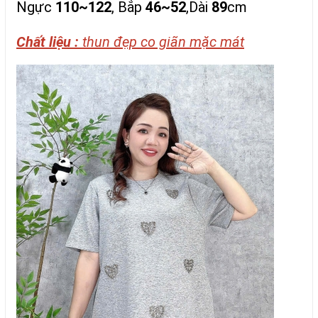
Ngực
110~122
, Bắp
46~52
,Dài
89
cm
Chất liệu :
thun đẹp co giãn mặc mát