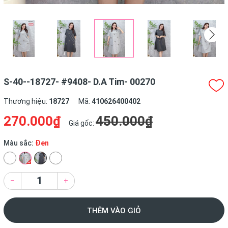
S-40--18727- #9408- D.A Tim- 00270
Thương hiệu:
18727
Mã:
410626400402
270.000₫
450.000₫
Giá gốc:
Màu sắc:
Đen
–
+
THÊM VÀO GIỎ