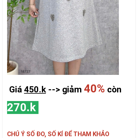
40%
Giá
450.k
--> giảm
còn
270.k
CHÚ Ý SỐ ĐO, SỐ KÍ ĐỂ THAM KHẢO