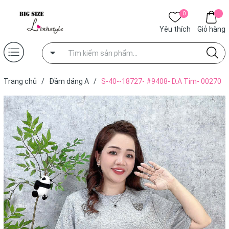
0
Yêu thích
Giỏ hàng
Trang chủ
/
Đầm dáng A
/
S-40--18727- #9408- D.A Tim- 00270