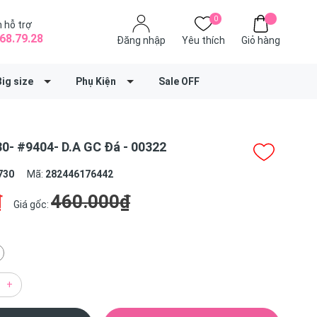
0
 hỗ trợ
68.79.28
Đăng nhập
Yêu thích
Giỏ hàng
Big size
Phụ Kiện
Sale OFF
0- #9404- D.A GC Đá - 00322
730
Mã:
282446176442
₫
460.000₫
Giá gốc:
+