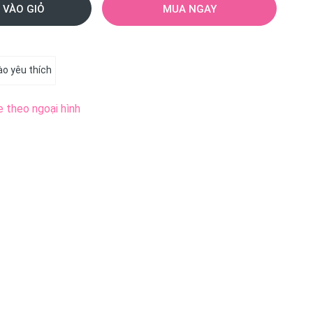
 VÀO GIỎ
MUA NGAY
o yêu thích
e theo ngoại hình