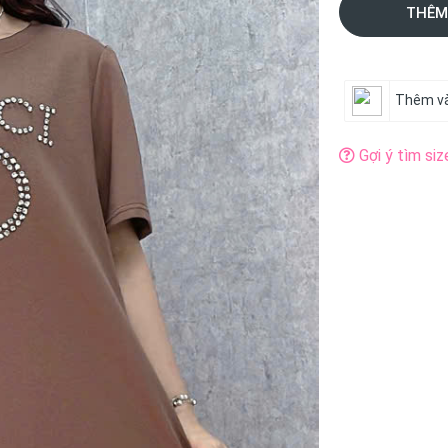
THÊM
Thêm và
Gợi ý tìm siz