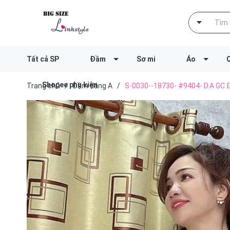
Tất cả SP
Đầm
Sơ mi
Áo
Shopee phụ kiện
Trang chủ
/
Đầm dáng A
/
S-0030--18730- #9404- D.A GC 