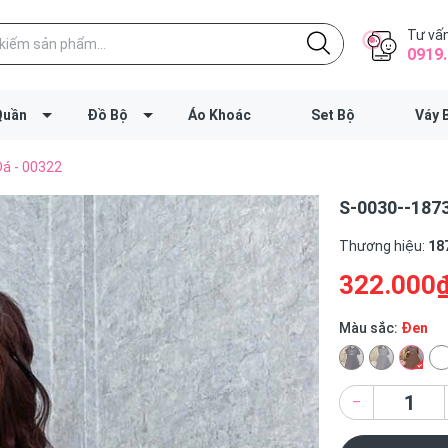
Tư vấn
0919.
Quần
Đồ Bộ
Áo Khoác
Set Bộ
Váy 
Đá - 00322
S-0030--1873
Thương hiệu:
18
322.000
Màu sắc:
Đen
–