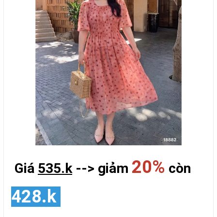
20%
Giá
535.k
--> giảm
còn
428.k