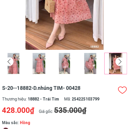
S-20--18882-D.nhúng TIM- 00428
Thương hiệu:
18882 - Trái Tim
Mã:
254225103799
428.000₫
535.000₫
Giá gốc:
Màu sắc:
Hồng