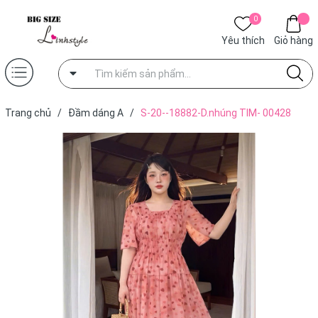
0
Yêu thích
Giỏ hàng
Trang chủ
/
Đầm dáng A
/
S-20--18882-D.nhúng TIM- 00428