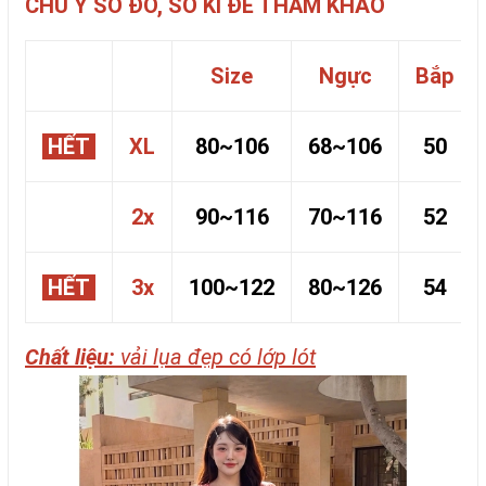
CHÚ Ý SỐ ĐO, SỐ KÍ ĐỂ THAM KHẢO
Size
Ngực
Bắp
HẾT
XL
80~106
68~106
50
2x
90~116
70~116
52
HẾT
3x
100~122
80~126
54
Chất liệu:
vải lụa đẹp có lớp lót