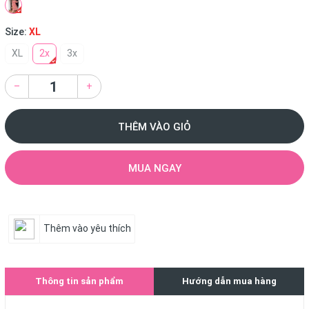
Size:
XL
XL
2x
3x
–
+
THÊM VÀO GIỎ
MUA NGAY
Thêm vào yêu thích
Thông tin sản phẩm
Hướng dẫn mua hàng