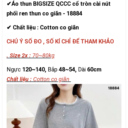
✔Áo thun BIGSIZE QCCC cổ tròn cài nút
phối ren thun co giãn - 18884
✔ Chất liệu : Cotton co giãn
CHÚ Ý SỐ ĐO , SỐ KÍ CHỈ ĐỂ THAM KHẢO
. Size 2x :
70~80kg
Ngực
120~140,
Bắp
48~54,
Dài
60cm
Chất liệu :
Cotton co giãn