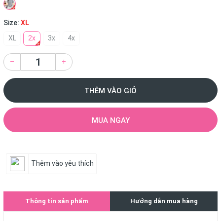
Size:
XL
XL
2x
3x
4x
–
+
THÊM VÀO GIỎ
MUA NGAY
Thêm vào yêu thích
Thông tin sản phẩm
Hướng dẫn mua hàng