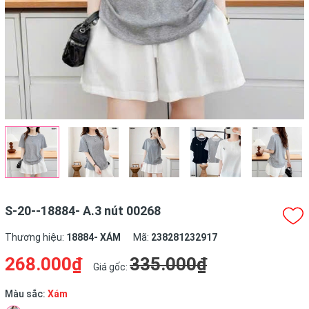
S-20--18884- A.3 nút 00268
Thương hiệu:
18884- XÁM
Mã:
238281232917
268.000₫
335.000₫
Giá gốc:
Màu sắc:
Xám