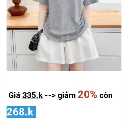
20%
Giá
335.k
--> giảm
còn
268.k