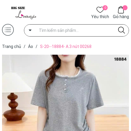
0
Yêu thích
Giỏ hàng
Trang chủ
/
Áo
/
S-20--18884- A.3 nút 00268