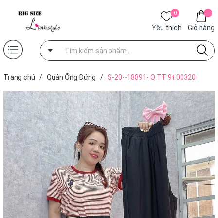
0
Yêu thích
Giỏ hàng
Trang chủ
/
Quần Ống Đứng
/
S-20--18891- Q.TT 9t 00320