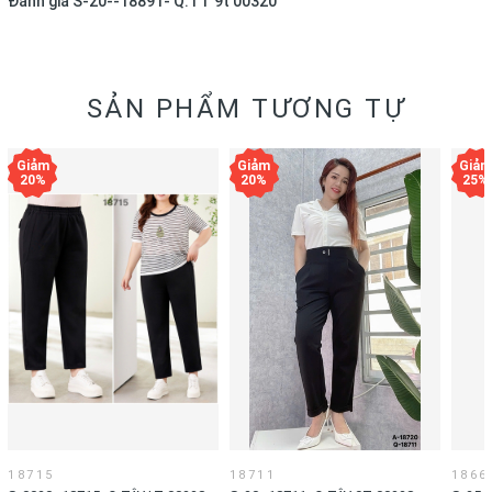
Đánh giá
S-20--18891- Q.TT 9t 00320
SẢN PHẨM TƯƠNG TỰ
18715
18711
1866