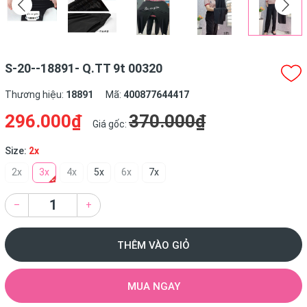
S-20--18891- Q.TT 9t 00320
Thương hiệu:
18891
Mã:
400877644417
296.000₫
370.000₫
Giá gốc:
Size:
2x
2x
3x
4x
5x
6x
7x
–
+
THÊM VÀO GIỎ
MUA NGAY