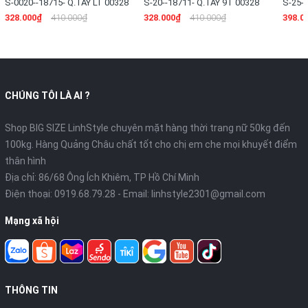
S-0020--18715- Q.TÂY LT 00328
S-20--18711- Q.TÂY 9T 00328
S-25--
328.000₫
410.000₫
328.000₫
410.000₫
398.0
CHÚNG TÔI LÀ AI ?
Shop BIG SIZE LinhStyle chuyên mặt hàng thời trang nữ 50kg đến
100kg. Hàng Quảng Châu chất tốt cho chị em che mọi khuyết điểm
thân hình
Địa chỉ: 86/68 Ông Ích Khiêm, TP Hồ Chí Minh
Điện thoại:
0919.68.79.28
- Email:
linhstyle2301@gmail.com
Mạng xã hội
THÔNG TIN