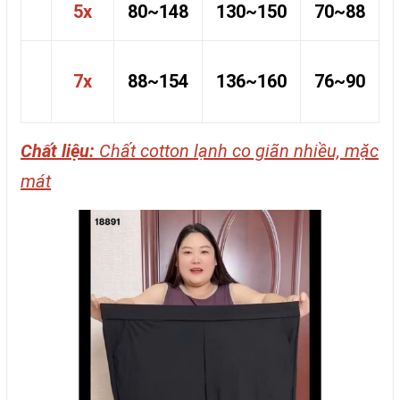
5x
80~148
130~150
70~88
7x
88~154
136~160
76~90
Chất liệu:
Chất cotton lạnh co giãn nhiều, mặc
mát