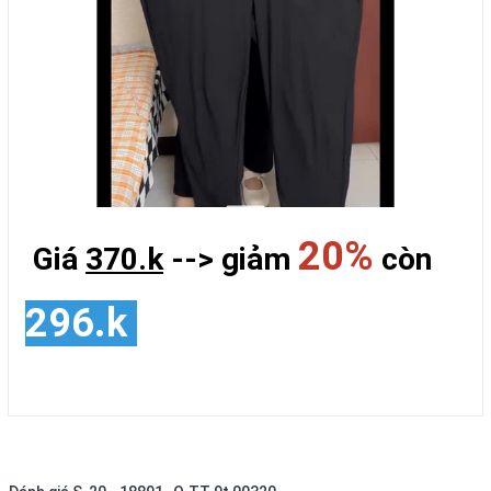
20%
Giá
370.k
--> giảm
còn
296.k