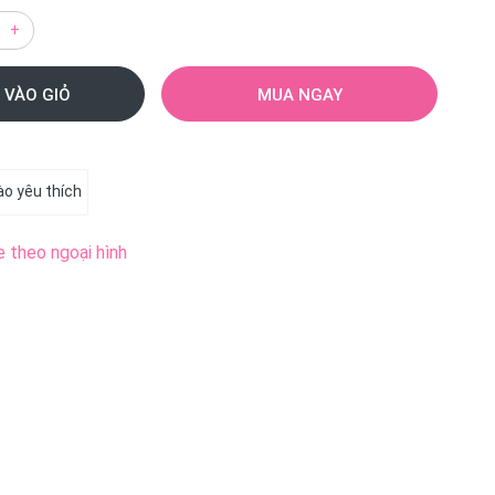
+
 VÀO GIỎ
MUA NGAY
o yêu thích
e theo ngoại hình