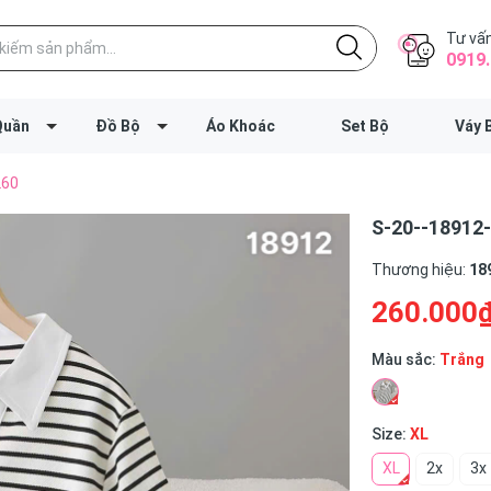
Tư vấn
0919.
Quần
Đồ Bộ
Áo Khoác
Set Bộ
Váy 
260
S-20--18912-
Thương hiệu:
18
260.000
Màu sắc:
Trắng
Size:
XL
XL
2x
3x