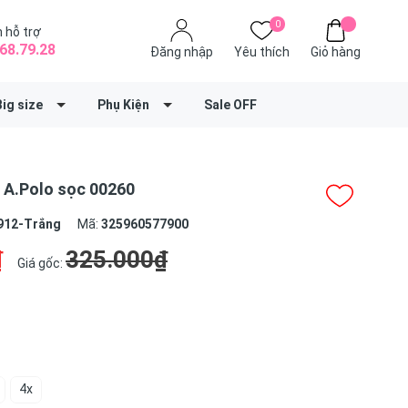
0
 hỗ trợ
68.79.28
Đăng nhập
Yêu thích
Giỏ hàng
Big size
Phụ Kiện
Sale OFF
 A.Polo sọc 00260
912-Trắng
Mã:
325960577900
₫
325.000₫
Giá gốc:
4x