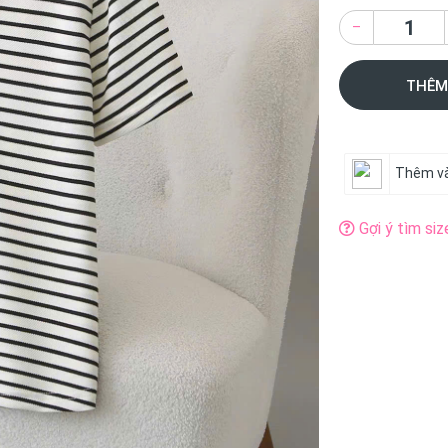
–
THÊM
Thêm và
Gợi ý tìm siz