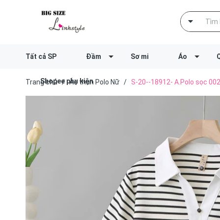
Tất cả SP
Đầm
Sơ mi
Áo
Shopee phụ kiện
Trang chủ
/
Áo thun Polo Nữ
/
S-20--18912- A.Polo sọc 00