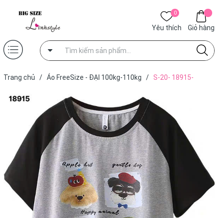
0
Yêu thích
Giỏ hàng
Trang chủ
/
Áo FreeSize - ĐẠI 100kg-110kg
/
S-20- 18915-
A.Cho-T.Ráp 00288