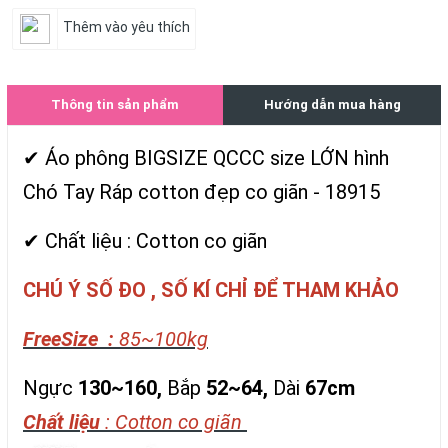
Thêm vào yêu thích
Thông tin sản phẩm
Hướng dẫn mua hàng
✔ Áo phông BIGSIZE QCCC size LỚN hình
Chó Tay Ráp cotton đẹp co giãn - 18915
✔ Chất liệu : Cotton co giãn
CHÚ Ý SỐ ĐO , SỐ KÍ CHỈ ĐỂ THAM KHẢO
FreeSize :
85~100kg
Ngực
130~160,
Bắp
52~64,
Dài
67cm
Chất liệu
: Cotton co giãn