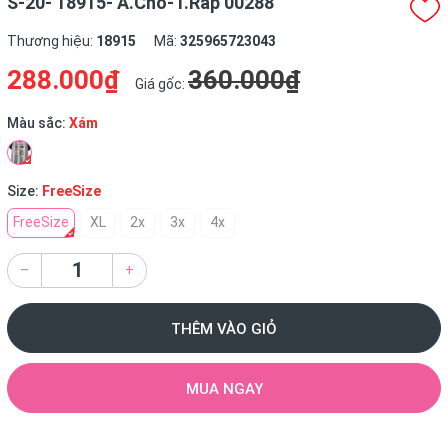
S-20- 18915- A.Cho-T.Ráp 00288
Thương hiệu:
18915
Mã:
325965723043
288.000₫
360.000₫
Giá gốc:
Màu sắc:
Xám
Size:
FreeSize
FreeSize
XL
2x
3x
4x
–
+
THÊM VÀO GIỎ
MUA NGAY