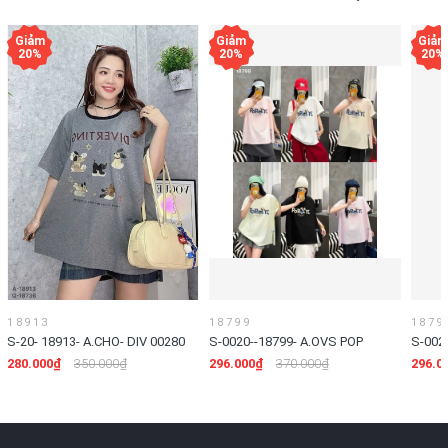
18913
18799
1879
S-20- 18913- A.CHO- DIV 00280
S-0020--18799- A.OVS POP
S-002
00296
00296
280.000₫
350.000₫
296.000₫
370.000₫
296.0