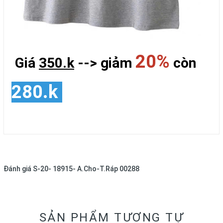
20%
Giá
350.k
--> giảm
còn
280.k
Đánh giá
S-20- 18915- A.Cho-T.Ráp 00288
SẢN PHẨM TƯƠNG TỰ