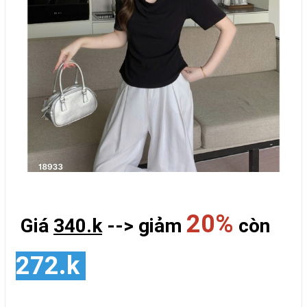
20%
Giá
340.k
--> giảm
còn
272.k