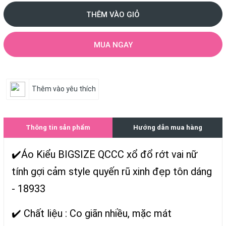
THÊM VÀO GIỎ
MUA NGAY
Thêm vào yêu thích
Thông tin sản phẩm
Hướng dẫn mua hàng
✔️Áo Kiểu BIGSIZE QCCC xổ đổ rớt vai nữ
tính gợi cảm style quyến rũ xinh đẹp tôn dáng
- 18933
✔️ Chất liệu : Co giãn nhiều, mặc mát