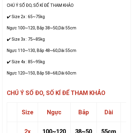
CHÚ Ý SỐ ĐO, SỐ KÍ ĐỂ THAM KHẢO
✔️ Size 2x : 65~75kg
Ngực 100~120, Bắp 38~50,Dài 55cm
✔️ Size 3x : 75~85kg
Ngực 110~130, Bắp 48~60,Dài 55cm
✔️ Size 4x : 85~95kg
Ngực 120~150, Bắp 58~68,Dài 60cm
CHÚ Ý SỐ ĐO, SỐ KÍ ĐỂ THAM KHẢO
Size
Ngực
Bắp
Dài
2x
100~120
38~50
55cm
65