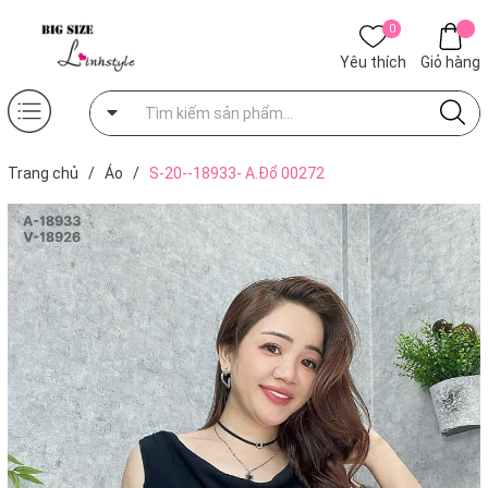
0
Yêu thích
Giỏ hàng
Trang chủ
/
Áo
/
S-20--18933- A.Đổ 00272