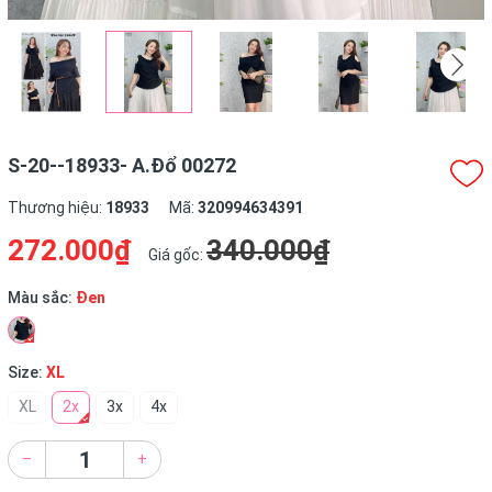
S-20--18933- A.Đổ 00272
Thương hiệu:
18933
Mã:
320994634391
272.000₫
340.000₫
Giá gốc:
Màu sắc:
Đen
Size:
XL
XL
2x
3x
4x
–
+