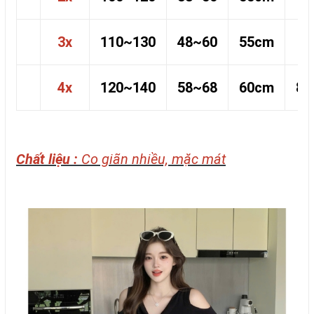
3x
110~130
48~60
55cm
75
4x
120~140
58~68
60cm
85
Chất liệu :
Co giãn nhiều, mặc mát