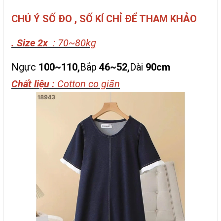
CHÚ Ý SỐ ĐO , SỐ KÍ CHỈ ĐỂ THAM KHẢO
. Size 2x
: 70~80kg
Ngực
100~110,
Bắp
46~52,
Dài
90cm
Chất liệu :
Cotton co giãn