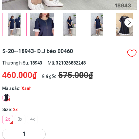
S-20--18943- D.J bèo 00460
Thương hiệu:
18943
Mã:
321026882248
460.000₫
575.000₫
Giá gốc:
Màu sắc:
Xanh
Size:
2x
2x
3x
4x
–
+