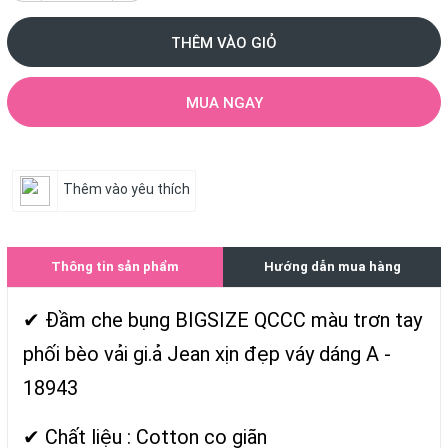
THÊM VÀO GIỎ
MUA NGAY
Thêm vào yêu thích
Thông tin sản phẩm
Hướng dẫn mua hàng
✔ Đầm che bụng BIGSIZE QCCC màu trơn tay
phối bèo vải gi.ả Jean xịn đẹp váy dáng A -
18943
✔ Chất liệu : Cotton co giãn