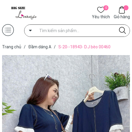
0
Yêu thích
Giỏ hàng
Trang chủ
/
Đầm dáng A
/
S-20--18943- D.J bèo 00460