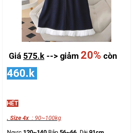
20%
Giá
575.k
--> giảm
còn
460.k
HẾT
. Size 4x
: 90~100kg
Ngực
120~140,
Bắp
56~66 ,
Dài
91cm