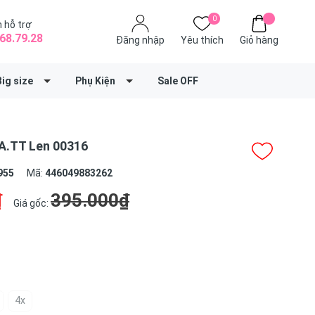
0
 hỗ trợ
68.79.28
Đăng nhập
Yêu thích
Giỏ hàng
Big size
Phụ Kiện
Sale OFF
A.TT Len 00316
955
Mã:
446049883262
₫
395.000₫
Giá gốc:
4x