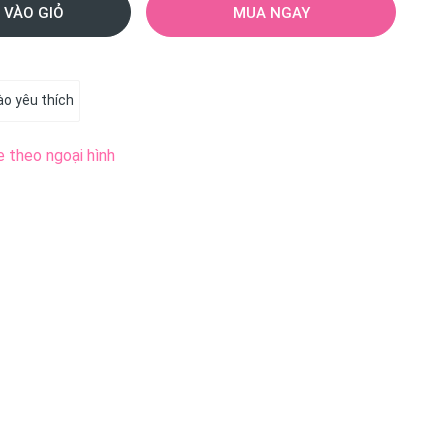
 VÀO GIỎ
MUA NGAY
o yêu thích
e theo ngoại hình