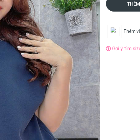
THÊM
Thêm và
Gợi ý tìm siz