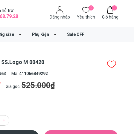
0
 hỗ trợ
68.79.28
Đăng nhập
Yêu thích
Giỏ hàng
Big size
Phụ Kiện
Sale OFF
- SS.Logo M 00420
963
Mã:
411066849292
₫
525.000₫
Giá gốc:
+