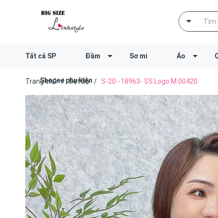
Tất cả SP
Đầm
Sơ mi
Áo
Shopee phụ kiện
Trang chủ
/
Set Bộ
/
S-20--18963- SS.Logo M 00420