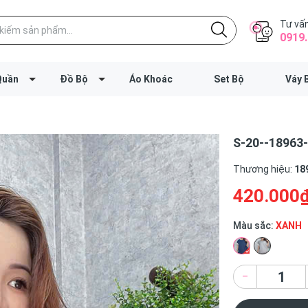
Tư vấn
0919.
Quần
Đồ Bộ
Áo Khoác
Set Bộ
Váy 
S-20--18963
Thương hiệu:
18
420.000
Màu sắc:
XANH
–