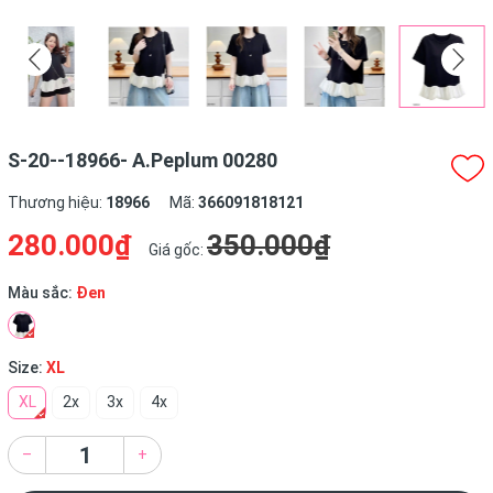
S-20--18966- A.Peplum 00280
Thương hiệu:
18966
Mã:
366091818121
280.000₫
350.000₫
Giá gốc:
Màu sắc:
Đen
Size:
XL
XL
2x
3x
4x
–
+