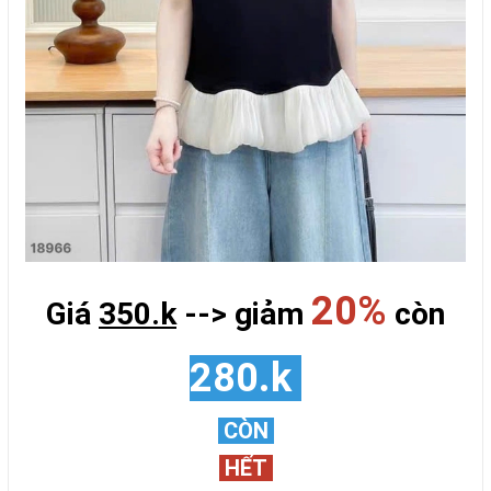
20%
Giá
350.k
--> giảm
còn
280.k
CÒN
HẾT