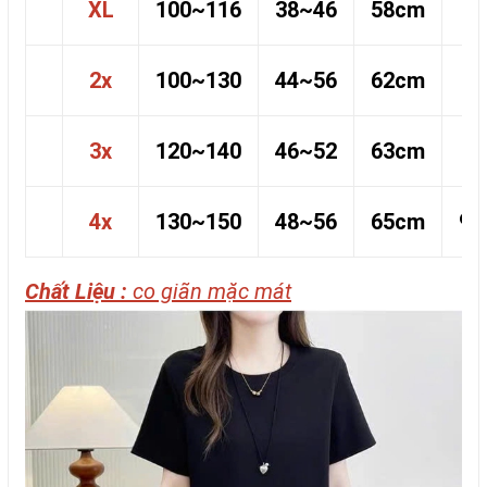
XL
100~116
38~46
58cm
6
2x
100~130
44~56
62cm
7
3x
120~140
46~52
63cm
8
4x
130~150
48~56
65cm
90
Chất Liệu :
co giãn mặc mát