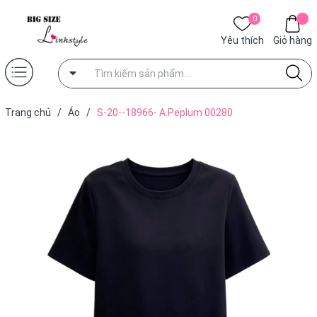
0
Yêu thích
Giỏ hàng
Trang chủ
/
Áo
/
S-20--18966- A.Peplum 00280