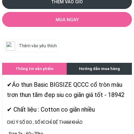
THÊM VÀO GIỎ
MUA NGAY
Thêm vào yêu thích
Thông tin sản phẩm
Hướng dẫn mua hàng
✔Áo thun Basic BIGSIZE QCCC cổ tròn màu
trơn thun tăm đẹp siu co giãn giá tốt - 18942
✔ Chất liệu : Cotton co giãn nhiều
CHÚ Ý SỐ ĐO , SỐ KÍ CHỈ ĐỂ THAM KHẢO
. Size 2x : 60~70kg