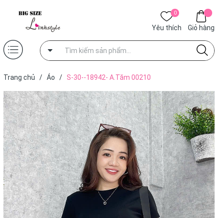
0
Yêu thích
Giỏ hàng
Trang chủ
/
Áo
/
S-30--18942- A.Tăm 00210