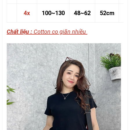
4x
100~130
48~62
52cm
8
Chất liệu :
Cotton co giãn nhiều