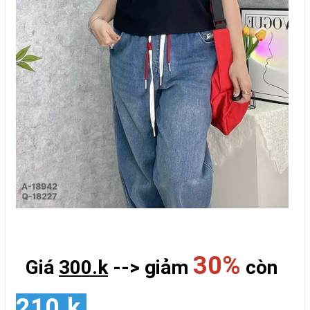
30%
Giá
300.k
--> giảm
còn
210.k