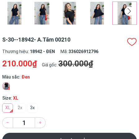
S-30--18942- A.Tăm 00210
Thương hiệu:
18942 - ĐEN
Mã:
336026912796
210.000₫
300.000₫
Giá gốc:
Màu sắc:
Đen
Size:
XL
XL
2x
3x
–
+