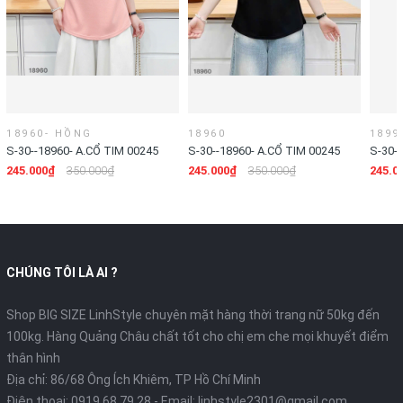
18960- HỒNG
18960
1899
S-30--18960- A.CỔ TIM 00245
S-30--18960- A.CỔ TIM 00245
S-30-
245.000₫
350.000₫
245.000₫
350.000₫
245.0
CHÚNG TÔI LÀ AI ?
Shop BIG SIZE LinhStyle chuyên mặt hàng thời trang nữ 50kg đến
100kg. Hàng Quảng Châu chất tốt cho chị em che mọi khuyết điểm
thân hình
Địa chỉ: 86/68 Ông Ích Khiêm, TP Hồ Chí Minh
Điện thoại:
0919.68.79.28
- Email:
linhstyle2301@gmail.com