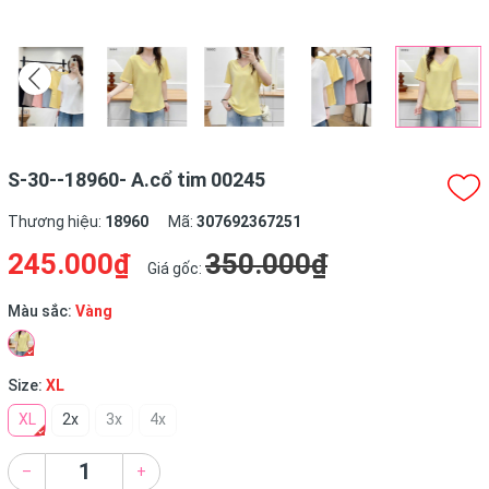
S-30--18960- A.cổ tim 00245
Thương hiệu:
18960
Mã:
307692367251
245.000₫
350.000₫
Giá gốc:
Màu sắc:
Vàng
Size:
XL
XL
2x
3x
4x
–
+