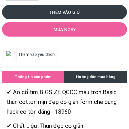
THÊM VÀO GIỎ
MUA NGAY
Thêm vào yêu thích
Thông tin sản phẩm
Hướng dẫn mua hàng
✔ Áo cổ tim BIGSIZE QCCC màu trơn Basic
thun cotton mịn đẹp co giãn form che bụng
hack eo tôn dáng - 18960
✔ Chất Liệu :Thun đẹp co giãn