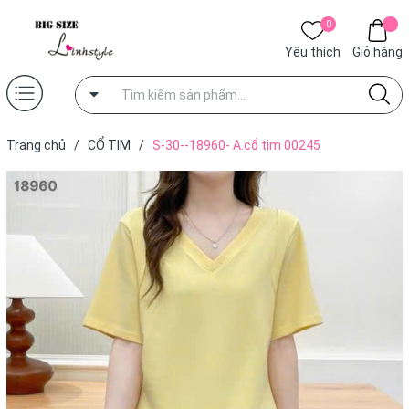
0
Yêu thích
Giỏ hàng
Trang chủ
/
CỔ TIM
/
S-30--18960- A.cổ tim 00245