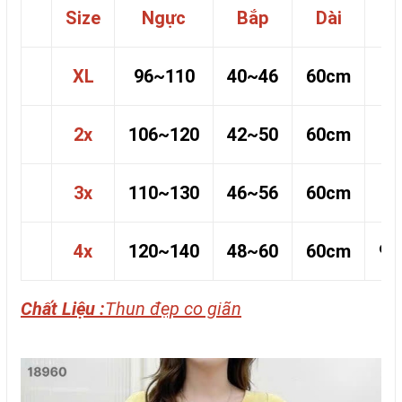
Size
Ngực
Bắp
Dài
XL
96~110
40~46
60cm
6
2x
106~120
42~50
60cm
7
3x
110~130
46~56
60cm
8
4x
120~140
48~60
60cm
90
Chất Liệu :
Thun đẹp co giãn