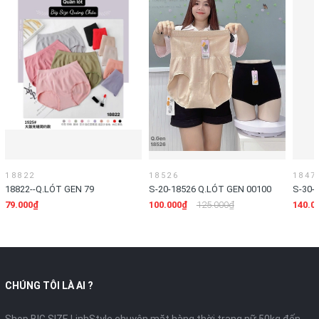
18822
18526
1847
18822--Q.LÓT GEN 79
S-20-18526 Q.LÓT GEN 00100
S-30-
00140 
79.000₫
100.000₫
125.000₫
140.0
CHÚNG TÔI LÀ AI ?
Shop BIG SIZE LinhStyle chuyên mặt hàng thời trang nữ 50kg đến