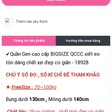
Thêm vào yêu thích
Thông tin sản phẩm
Hướng dẫn mua hàng
✔Quần Gen cao cấp BIGSIZE QCCC xiết eo
tôn dáng chất xịn đẹp co giãn - 18928
CHÚ Ý SỐ ĐO , SỐ KÍ CHỈ ĐỂ THAM KHẢO
★
FreeSize :
70~100kg
Bụng dưới
130cm
,
Mông dưới
140cm
Chất liệu :
thun cotton , chất mịn đẹp co giãn