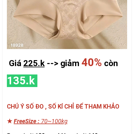
40%
Giá
225.k
--> giảm
còn
135.k
CHÚ Ý SỐ ĐO , SỐ KÍ CHỈ ĐỂ THAM KHẢO
★
FreeSize :
70~100kg