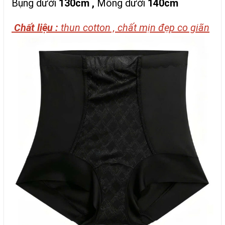
Bụng dưới
130cm
,
Mông dưới
140cm
Chất liệu :
thun cotton , chất mịn đẹp co giãn