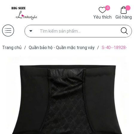
0
Yêu thích
Giỏ hàng
Trang chủ
/
Quần bảo hộ - Quần mặc trong váy
/
S-40--18928-
Q.Gen CC 00135