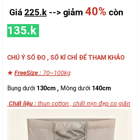
40%
Giá
225.k
--> giảm
còn
135.k
CHÚ Ý SỐ ĐO , SỐ KÍ CHỈ ĐỂ THAM KHẢO
★
FreeSize :
70~100kg
Bụng dưới
130cm
,
Mông dưới
140cm
Chất liệu :
thun cotton , chất mịn đẹp co giãn