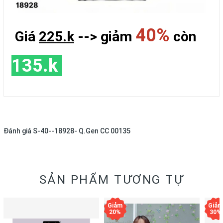
40%
Giá
225.k
--> giảm
còn
135.k
Đánh giá
S-40--18928- Q.Gen CC 00135
SẢN PHẨM TƯƠNG TỰ