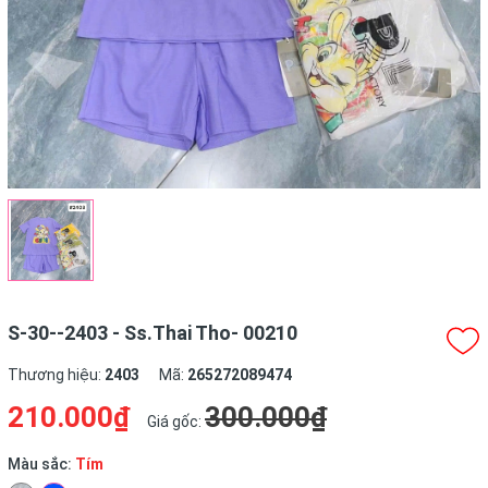
S-30--2403 - Ss.Thai Tho- 00210
Thương hiệu:
2403
Mã:
265272089474
210.000₫
300.000₫
Giá gốc:
Màu sắc:
Tím