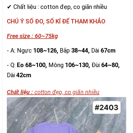
✔ Chất liệu : cotton đẹp, co giãn nhiều
CHÚ Ý SỐ ĐO, SỐ KÍ ĐỂ THAM KHẢO
Free size : 60~75kg
- A: Ngực
108~126,
Bắp
38~44,
Dài
67cm
- Q:
Eo 68~100,
Mông
106~130,
Đùi
64~80,
Dài
42cm
Chất liệu :
cotton đẹp, co giãn nhiều