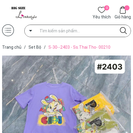
0
Yêu thích
Giỏ hàng
Trang chủ
/
Set Bộ
/
S-30--2403 - Ss.Thai Tho- 00210