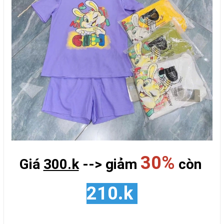
30%
Giá
300.k
--> giảm
còn
210.k