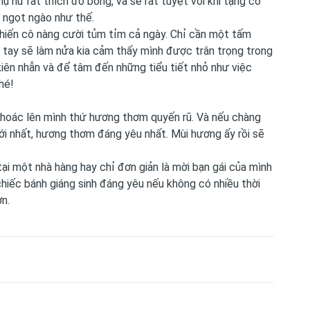
 nữ rất thích đồ bông, và sẽ rất tuyệt vời khi tặng cô
 ngọt ngào như thế.
 khiến cô nàng cười tủm tỉm cả ngày. Chỉ cần một tấm
t tay sẽ làm nửa kia cảm thấy mình được trân trọng trong
 kiên nhẫn và để tâm đến những tiểu tiết nhỏ như việc
hé!
hoác lên mình thứ hương thơm quyến rũ. Và nếu chàng
mới nhất, hương thơm đáng yêu nhất. Mùi hương ấy rồi sẽ
ại một nhà hàng hay chỉ đơn giản là mời bạn gái của mình
iếc bánh giáng sinh đáng yêu nếu không có nhiều thời
ơn.