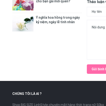
cho bạn gái mới quen?
Thảo luận 
Ý nghĩa hoa hồng trong ngày
kỷ niệm, ngày lễ tình nhân
Gửi bình 
CHÚNG TÔI LÀ AI ?
Shop BIG SIZE LinhStyle chuyên mặt hàng thời trang nữ 50kg