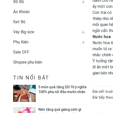
dành cho nà
Đồ Bộ
ấy một con 
Áo Khoác
Con trai có
thiệp nho n
Set Bộ
mối quan hệ
ngồi cẩn th
Váy Big size
Nước hoa
Phụ Kiện
Nước hoa l
muốn tỏ ra 
Sale OFF
nhắc chính 
Ý tưởng tặn
Shopee phụ kiện
đi ăn một b
gian bên nh
TIN NỔI BẬT
5 món quà tặng 20/10 ý nghĩa
Bài viết trướ
100% phụ nữ đều muốn nhận
Bài tiếp theo
Nên tặng quà giáng sinh gì