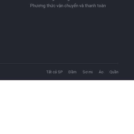
Phương thức vận chuyển và thanh toán
Tất cả SP
Đầm
Sơ mi
Áo
Quần