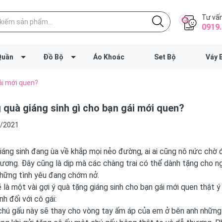
Tư vấn
0919.
Quần
Đồ Bộ
Áo Khoác
Set Bộ
Váy 
ái mới quen?
 quà giáng sinh gì cho bạn gái mới quen?
/2021
iáng sinh đang ùa về khắp mọi nẻo đường, ai ai cũng nô nức chờ
ương. Đây cũng là dịp mà các chàng trai có thể dành tặng cho n
 những tình yêu đang chớm nở.
 là một vài gợi ý quà tặng giáng sinh cho bạn gái mới quen thật 
h đối với cô gái:
hú gấu này sẽ thay cho vòng tay ấm áp của em ở bên anh những l