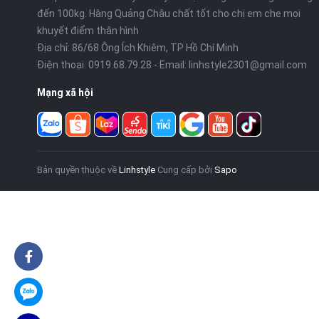
đến 100kg. Hàng Quảng Châu chất tốt cho chị em che mọi
khuyết điểm thân hình
Địa chỉ: 86/68 Ông Ích Khiêm, TP Hồ Chí Minh
Điện thoại:
0919.68.79.28
- Email:
linhstyle2301@gmail.com
Mạng xã hội
Bản quyền thuộc về
Linhstyle
Cung cấp bởi
Sapo