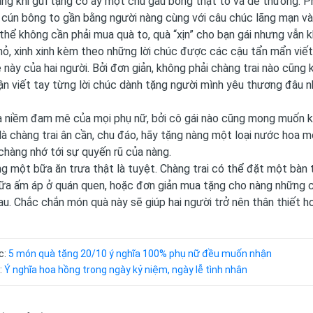
ng khi gửi tặng cô ấy một chú gấu bông thật to và dễ thương. Phụ
cún bông to gần bằng người nàng cùng với câu chúc lãng mạn và
 thể không cần phải mua quà to, quà “xịn” cho bạn gái nhưng vẫn
hỏ, xinh xinh kèm theo những lời chúc được các cậu tẩn mẩn viế
 này của hai người. Bởi đơn giản, không phải chàng trai nào cũng
ận viết tay từng lời chúc dành tặng người mình yêu thương đâu n
à niềm đam mê của mọi phụ nữ, bởi cô gái nào cũng mong muốn k
là chàng trai ân cần, chu đáo, hãy tặng nàng một loại nước hoa 
chàng nhớ tới sự quyến rũ của nàng.
g một bữa ăn trưa thật là tuyệt. Chàng trai có thể đặt một bàn t
ữa ấm áp ở quán quen, hoặc đơn giản mua tặng cho nàng những ch
au. Chắc chắn món quà này sẽ giúp hai người trở nên thân thiết h
c:
5 món quà tặng 20/10 ý nghĩa 100% phụ nữ đều muốn nhận
:
Ý nghĩa hoa hồng trong ngày kỷ niệm, ngày lễ tình nhân