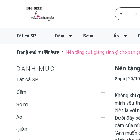
Tất cả SP
Đầm
Sơ mi
Áo
Shopee phụ kiện
Trang chủ
/
Tin tức
/
Nên tặng quà giáng sinh gì cho bạn g
Nên tặng
DANH MỤC
Sapo
|
20/10
Tất cả SP
Đầm
Không khí g
mình yêu th
Sơ mi
biệt là với
Áo
Dưới đây sẽ
cảm của mìn
Quần
"Anh muốn c