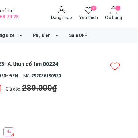
0
 hỗ trợ
68.79.28
Đăng nhập
Yêu thích
Giỏ hàng
Big size
Phụ Kiện
Sale OFF
3- A.thun cổ tim 00224
523- ĐEN
Mã:
292036190920
₫
280.000₫
Giá gốc:
4x