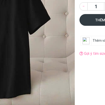
–
THÊM
Thêm và
Gợi ý tìm siz