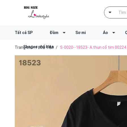
Tất cả SP
Đầm
Sơ mi
Áo
Shopee phụ kiện
Trang chủ
/
CỔ TIM
/
S-0020--18523- A.thun cổ tim 00224