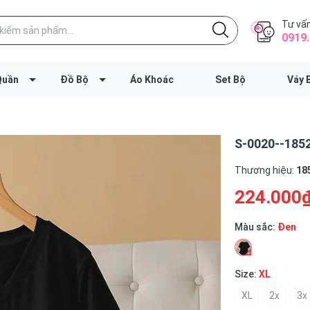
Tư vấn
0919.
Quần
Đồ Bộ
Áo Khoác
Set Bộ
Váy 
S-0020--1852
Thương hiệu:
18
224.000
Màu sắc:
Đen
Size:
XL
XL
2x
3x