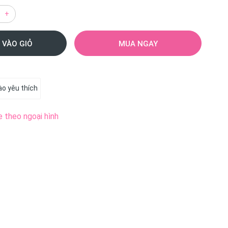
+
 VÀO GIỎ
MUA NGAY
o yêu thích
e theo ngoại hình