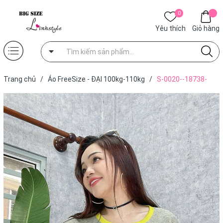
0
Yêu thích
Giỏ hàng
Trang chủ
/
Áo FreeSize - ĐẠI 100kg-110kg
/
S-0020--18738-
A.chữ - 00328