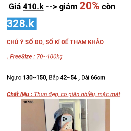
20%
Giá
410.k
--> giảm
còn
328.k
CHÚ Ý SỐ ĐO, SỐ KÍ ĐỂ THAM KHẢO
. FreeSize :
70~100kg
Ngực
130~150,
Bắp
42~54 ,
Dài
66cm
Chất liệu :
Thun đẹp, co giãn nhiều, mặc mát