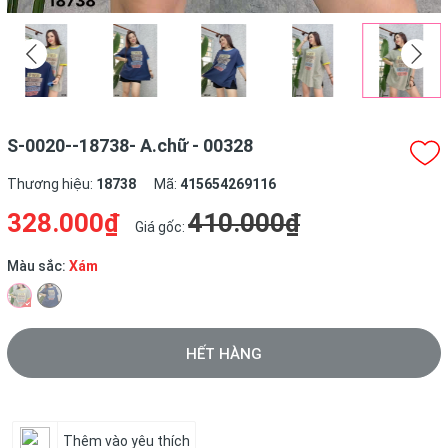
S-0020--18738- A.chữ - 00328
Thương hiệu:
18738
Mã:
415654269116
328.000₫
410.000₫
Giá gốc:
Màu sắc:
Xám
HẾT HÀNG
Thêm vào yêu thích