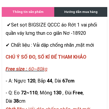
Thông tin sản phẩm
Hướng dẫn mua hàng
✔Set sọt BIGSIZE QCCC áo Rớt 1 vai phối
quần váy lưng thun co giãn Nơ -18920
✔ Chất liệu : Vải dập chống nhăn ,mặt mới
CHÚ Ý SỐ ĐO, SỐ KÍ ĐỂ THAM KHẢO
Free size :
60~80kg
- A: Ngực
120
, Bắp
44
, Dài
67cm
- Q: Eo
72~110
, Mông
130
, Đùi
Free
,
Dài
38
cm