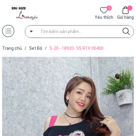
0
Yêu thích
Giỏ hàng
Trang chủ
/
Set Bộ
/
S-20--18920- SS.R1V 00400