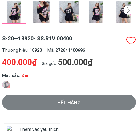
S-20--18920- SS.R1V 00400
Thương hiệu:
18920
Mã:
272641400696
400.000₫
500.000₫
Giá gốc:
Màu sắc:
Đen
HẾT HÀNG
Gọi ngay 0919.68.79.28
Thêm vào yêu thích