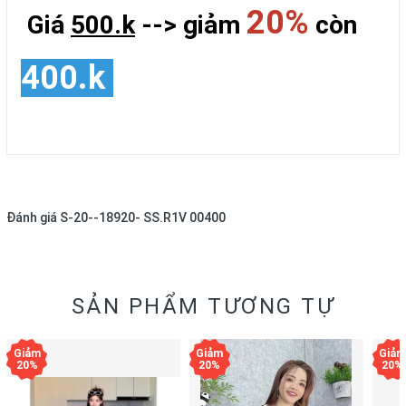
20%
Giá
500.k
--> giảm
còn
400.k
Đánh giá
S-20--18920- SS.R1V 00400
SẢN PHẨM TƯƠNG TỰ