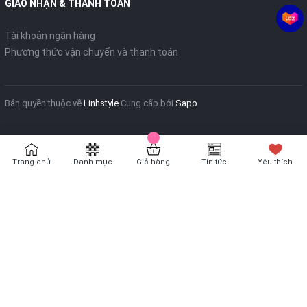
GIAO NHẬN & THANH TOÁN
Tài khoản ngân hàng
Phương thức vận chuyển và thanh toán
Bản quyền thuộc về
Linhstyle
Cung cấp bởi
Sapo
Trang chủ
Danh mục
Giỏ hàng
Tin tức
Yêu thích