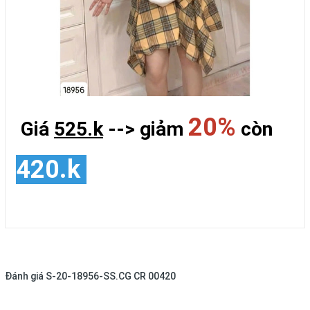
20%
Giá
525.k
--> giảm
còn
420.k
Đánh giá
S-20-18956-SS.CG CR 00420