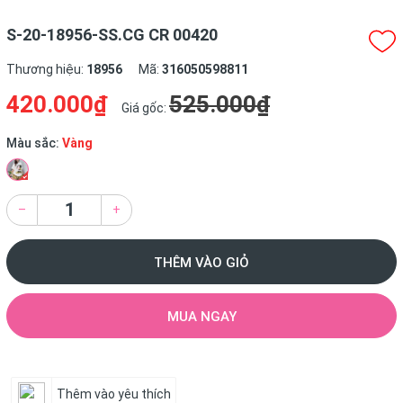
S-20-18956-SS.CG CR 00420
Thương hiệu:
18956
Mã:
316050598811
420.000₫
525.000₫
Giá gốc:
Màu sắc:
Vàng
–
+
THÊM VÀO GIỎ
MUA NGAY
Thêm vào yêu thích