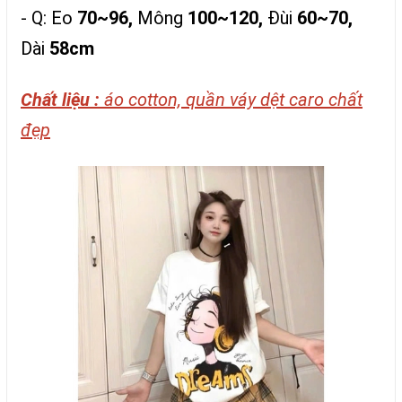
- Q: Eo
70~96,
Mông
100~120,
Đùi
60~70,
Dài
58cm
Chất liệu :
áo cotton, quần váy dệt caro chất
đẹp