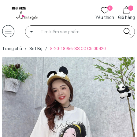
0
Yêu thích
Giỏ hàng
Trang chủ
/
Set Bộ
/
S-20-18956-SS.CG CR 00420