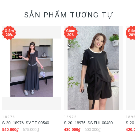
SẢN PHẨM TƯƠNG TỰ
18976
18975
1896
S-20--18976- SV TT 00540
S-20--18975- SS.FUL 00480
S-20-
00420
540.000₫
675.000₫
480.000₫
600.000₫
420.0