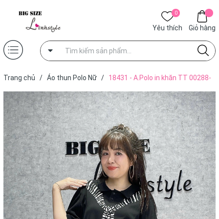
0
Yêu thích
Giỏ hàng
Trang chủ
/
Áo thun Polo Nữ
/
18431 - A.Polo in khăn TT 00288-
ĐEN