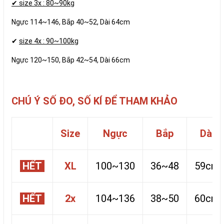
✔ size 3x : 80~90kg
Ngực 114~146, Bắp 40~52, Dài 64cm
✔
size 4x : 90~100kg
Ngực 120~150, Bắp 42~54, Dài 66cm
CHÚ Ý SỐ ĐO, SỐ KÍ ĐỂ THAM KHẢO
Size
Ngực
Bắp
Dài
HẾT
XL
100~130
36~48
59cm
HẾT
2x
104~136
38~50
60cm