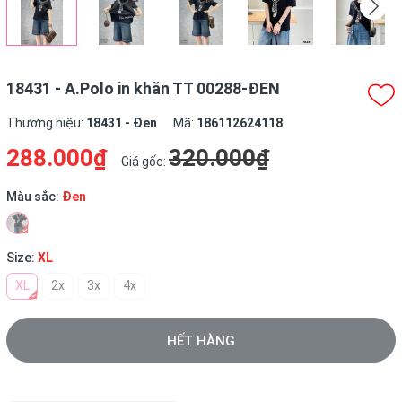
18431 - A.Polo in khăn TT 00288-ĐEN
Thương hiệu:
18431 - Đen
Mã:
186112624118
288.000₫
320.000₫
Giá gốc:
Màu sắc:
Đen
Size:
XL
XL
2x
3x
4x
HẾT HÀNG