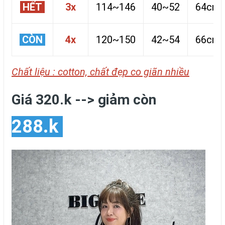
HẾT
3x
114~146
40~52
64cm
CÒN
4x
120~150
42~54
66cm
Chất liệu : cotton, chất đẹp co giãn nhiều
Giá 320.k --> giảm còn
288.k