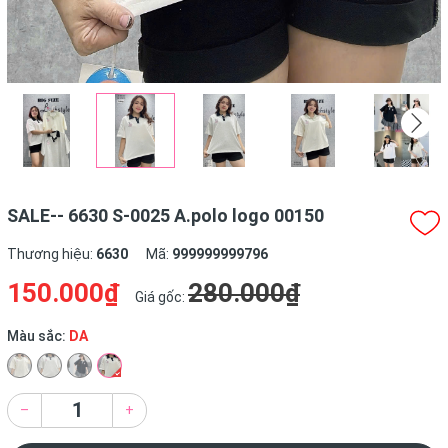
SALE-- 6630 S-0025 A.polo logo 00150
Thương hiệu:
6630
Mã:
999999999796
150.000₫
280.000₫
Giá gốc:
Màu sắc:
DA
–
+