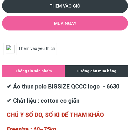
THÊM VÀO GIỎ
MUA NGAY
Thêm vào yêu thích
Thông tin sản phẩm
Hướng dẫn mua hàng
✔ Áo thun polo BIGSIZE QCCC logo - 6630
✔ Chất liệu : cotton co giãn
CHÚ Ý SỐ ĐO, SỐ KÍ ĐỂ THAM KHẢO
Freesize :
60~75kg