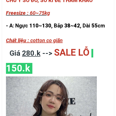
CHÚ Ý SỐ ĐO, SỐ KÍ ĐỂ THAM KHẢO
Freesize :
60~75kg
- A: Ngực
110
~
130
, Bắp
38
~
42
, Dài
55
cm
Chất liệu :
cotton co giãn
SALE LỖ
Giá
280.k
-->
150.k