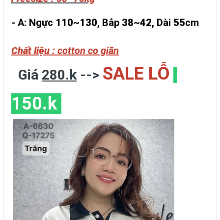
- A: Ngực
110
~
130
, Bắp
38
~
42
, Dài
55
cm
Chất liệu :
cotton co giãn
SALE LỖ
Giá
280.k
-->
150.k