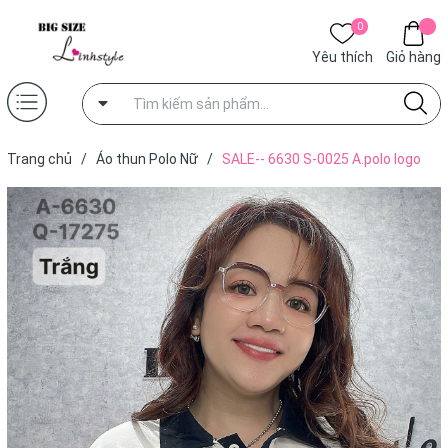
0
Yêu thích
Giỏ hàng
Trang chủ
/
Áo thun Polo Nữ
/
SALE-- 6630 S-0025 A.polo logo
00150